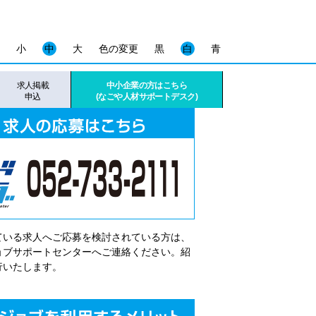
小
中
大
色の変更
黒
白
青
求人掲載
中小企業の方はこちら
申込
(なごや人材サポートデスク)
ている求人へご応募を検討されている方は、
゙ョブサポートセンターへご連絡ください。紹
行いたします。