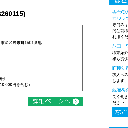
60115)
専門の
的な就
利用く
古屋市緑区野末町1501番地
職業紹
報も提
求人へ
0円
します
10,000円を含む）
長く働
ださい