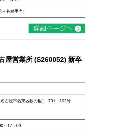
本給＋各種手当）
業所 (S260052) 新卒
知県名古屋市名東区牧の里1－701－102号
0～17：00