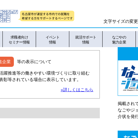
文字サイズの変更
求職者向け
イベント
就活サポート
なごやの
セミナー情報
情報
情報
魅力企業
進企業
等の表示について
活躍推進等の働きやすい環境づくりに取り組む
表彰等されている場合に表示しています。
»詳しくはこちら
掲載され
なごやシ
介状を発