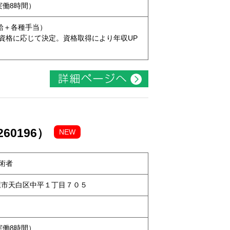
（実働8時間）
本給＋各種手当）
資格に応じて決定。資格取得により年収UP
60196）
NEW
術者
名古屋市天白区中平１丁目７０５
（実働8時間）