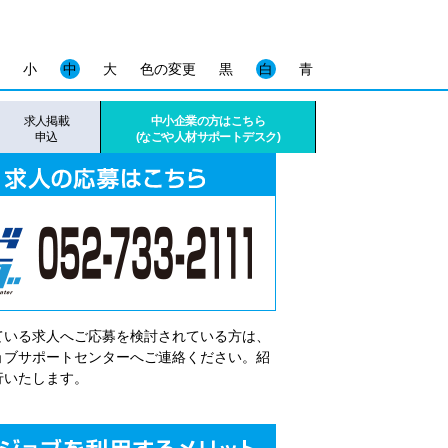
小
中
大
色の変更
黒
白
青
求人掲載
中小企業の方はこちら
申込
(なごや人材サポートデスク)
ている求人へご応募を検討されている方は、
゙ョブサポートセンターへご連絡ください。紹
行いたします。