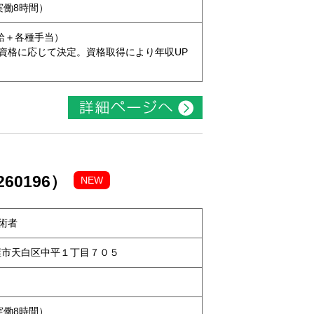
（実働8時間）
本給＋各種手当）
資格に応じて決定。資格取得により年収UP
60196）
NEW
術者
名古屋市天白区中平１丁目７０５
（実働8時間）