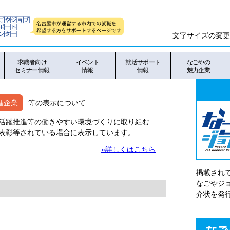
文字サイズの変更
求職者向け
イベント
就活サポート
なごやの
セミナー情報
情報
情報
魅力企業
進企業
等の表示について
活躍推進等の働きやすい環境づくりに取り組む
表彰等されている場合に表示しています。
»詳しくはこちら
掲載され
なごやシ
介状を発