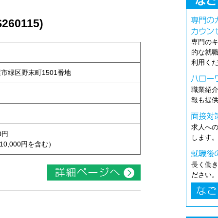
60115)
専門の
的な就
利用く
古屋市緑区野末町1501番地
職業紹
報も提
求人へ
0円
します
10,000円を含む）
長く働
ださい