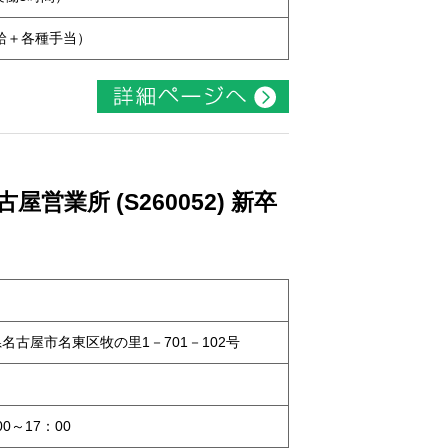
本給＋各種手当）
業所 (S260052) 新卒
知県名古屋市名東区牧の里1－701－102号
0～17：00