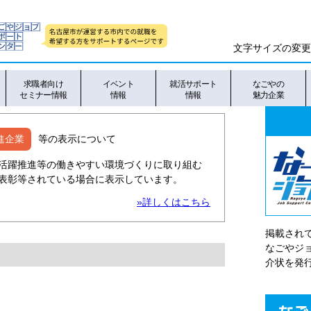
文字サイズの変更
求職者向け
イベント
就活サポート
なごやの
セミナー情報
情報
情報
魅力企業
進企業
等の表示について
活躍推進等の働きやすい環境づくりに取り組む
表彰等されている場合に表示しています。
»詳しくはこちら
掲載され
なごやシ
介状を発