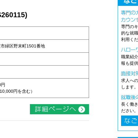
60115)
専門の
的な就
利用く
古屋市緑区野末町1501番地
職業紹
報も提
求人へ
0円
します
10,000円を含む）
長く働
ださい