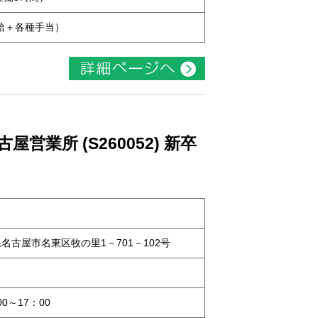
本給＋各種手当）
業所 (S260052) 新卒
知県名古屋市名東区牧の里1－701－102号
0～17：00