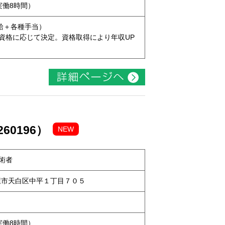
（実働8時間）
本給＋各種手当）
資格に応じて決定。資格取得により年収UP
60196）
NEW
術者
名古屋市天白区中平１丁目７０５
（実働8時間）