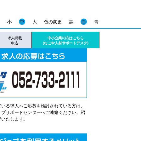
小
中
大
色の変更
黒
白
青
求人掲載
中小企業の方はこちら
申込
(なごや人材サポートデスク)
ている求人へご応募を検討されている方は、
゙ョブサポートセンターへご連絡ください。紹
行いたします。