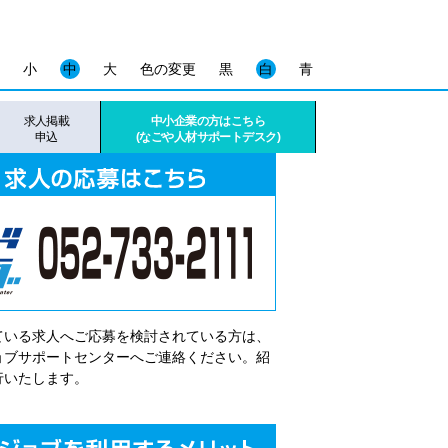
小
中
大
色の変更
黒
白
青
求人掲載
中小企業の方はこちら
申込
(なごや人材サポートデスク)
ている求人へご応募を検討されている方は、
゙ョブサポートセンターへご連絡ください。紹
行いたします。