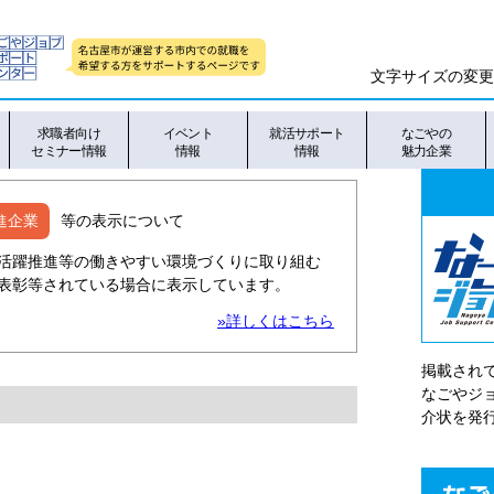
文字サイズの変更
求職者向け
イベント
就活サポート
なごやの
セミナー情報
情報
情報
魅力企業
進企業
等の表示について
活躍推進等の働きやすい環境づくりに取り組む
表彰等されている場合に表示しています。
»詳しくはこちら
掲載され
なごやシ
介状を発