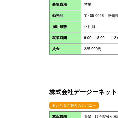
募集職種
営業
勤務地
〒465-0025 愛
雇用形態
正社員
就業時間
9:00～18:00 （12
賃金
225,000円
株式会社デージーネット (S
あいち女性輝きカンパニー
募集職種
営業・販売関連の事