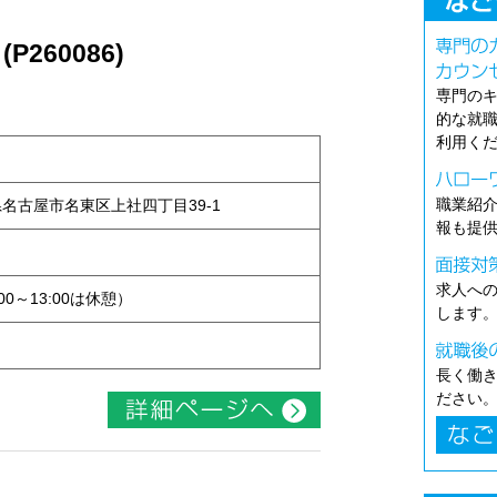
260086)
専門の
的な就
利用く
職業紹
知県名古屋市名東区上社四丁目39-1
報も提
ト
求人へ
:00～13:00は休憩）
します
長く働
ださい