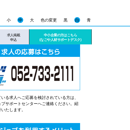
小
中
大
色の変更
黒
白
青
求人掲載
中小企業の方はこちら
申込
(なごや人材サポートデスク)
ている求人へご応募を検討されている方は、
゙ョブサポートセンターへご連絡ください。紹
行いたします。