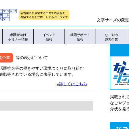
文字サイズの変更
求職者向け
イベント
就活サポート
なごやの
セミナー情報
情報
情報
魅力企業
進企業
等の表示について
活躍推進等の働きやすい環境づくりに取り組む
表彰等されている場合に表示しています。
»詳しくはこちら
掲載され
なごやシ
介状を発