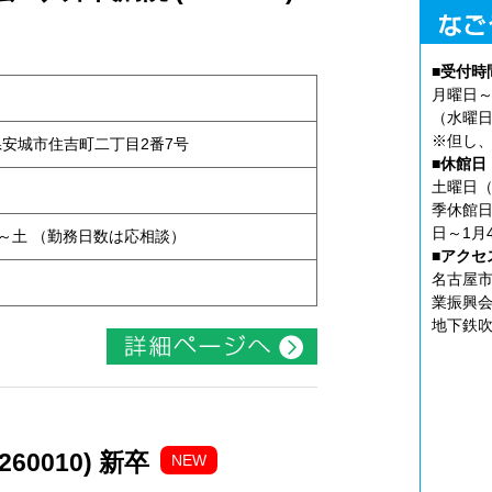
■受付時
月曜日～
（水曜日
※但し、
知県安城市住吉町二丁目2番7号
■休館日
土曜日（
ト
季休館日
日～1月
 月～土 （勤務日数は応相談）
■アクセ
名古屋市
業振興会
地下鉄吹
0010) 新卒
NEW