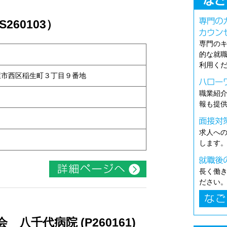
260103）
専門の
的な就
利用く
名古屋市西区稲生町３丁目９番地
職業紹
報も提
求人へ
円
します
長く働
ださい
八千代病院 (P260161)