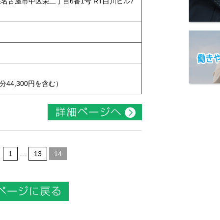
知県名古屋市中区栄二丁目6番1号 RT白川ビル7
44,300円を含む）
1
…
13
14