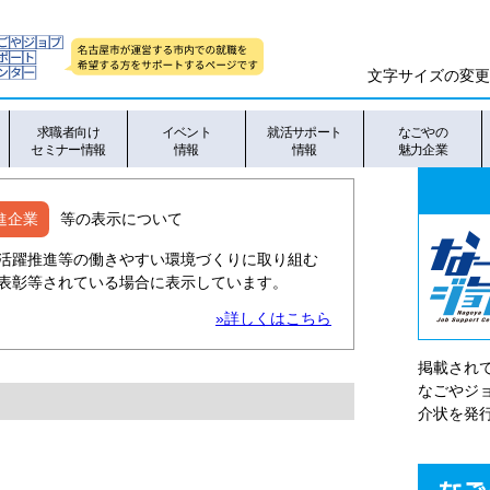
文字サイズの変更
求職者向け
イベント
就活サポート
なごやの
セミナー情報
情報
情報
魅力企業
進企業
等の表示について
活躍推進等の働きやすい環境づくりに取り組む
表彰等されている場合に表示しています。
»詳しくはこちら
掲載され
なごやシ
介状を発