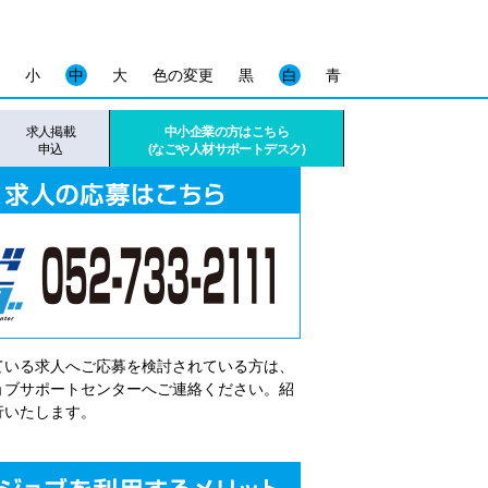
小
中
大
色の変更
黒
白
青
求人掲載
中小企業の方はこちら
申込
(なごや人材サポートデスク)
ている求人へご応募を検討されている方は、
゙ョブサポートセンターへご連絡ください。紹
行いたします。