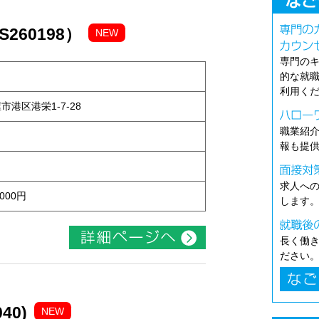
260198）
NEW
専門の
的な就
利用く
屋市港区港栄1-7-28
職業紹
報も提
求人へ
000円
します
長く働
ださい
40)
NEW