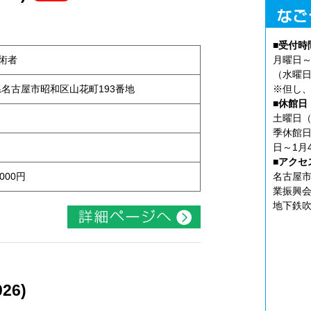
■受付時
術者
月曜日～
（水曜日
知県名古屋市昭和区山花町193番地
※但し、
■休館日
土曜日（
季休館日
日～1月
■アクセ
000円
名古屋市
業振興会
地下鉄吹
26)