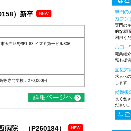
0158）新卒
NEW
専門の
的な就
利用く
古屋市天白区野並1-83 イズミ第一ビル306
職業紹
報も提
求人へ
 高等専門学校：270,000円
します
長く働
ださい
病院 （P260184）
NEW