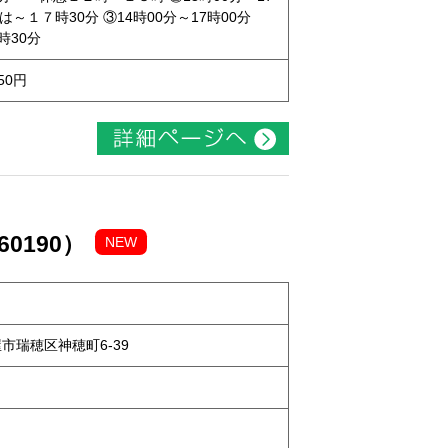
は～１７時30分 ③14時00分～17時00分
時30分
50円
0190）
NEW
屋市瑞穂区神穂町6-39