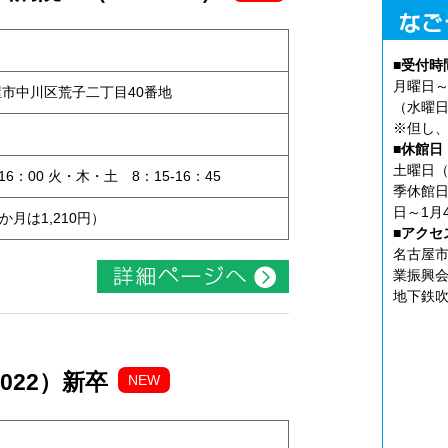
■受付時
月曜日～
古屋市中川区荒子二丁目40番地
（水曜日
※但し、
ト
■休館日
土曜日（
6：00 火・木・土 8：15-16：45
季休館日
日～1月
か月は1,210円）
■アクセ
名古屋市
業振興会
地下鉄吹
022）新卒
NEW