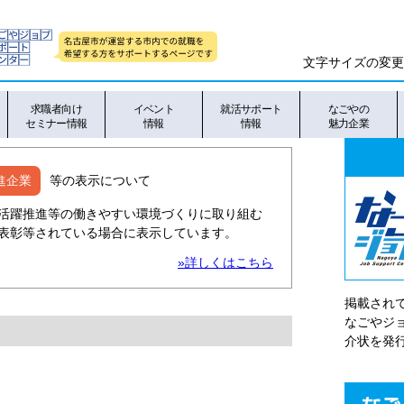
文字サイズの変更
求職者向け
イベント
就活サポート
なごやの
セミナー情報
情報
情報
魅力企業
進企業
等の表示について
活躍推進等の働きやすい環境づくりに取り組む
表彰等されている場合に表示しています。
»詳しくはこちら
掲載され
なごやシ
介状を発