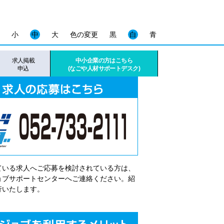
小
中
大
色の変更
黒
白
青
求人掲載
中小企業の方はこちら
申込
(なごや人材サポートデスク)
ている求人へご応募を検討されている方は、
゙ョブサポートセンターへご連絡ください。紹
行いたします。