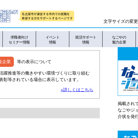
文字サイズの変更
求職者向け
イベント
就活サポート
なごやの
セミナー情報
情報
情報
魅力企業
進企業
等の表示について
活躍推進等の働きやすい環境づくりに取り組む
表彰等されている場合に表示しています。
»詳しくはこちら
掲載され
なごやシ
介状を発