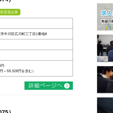
表彰受賞企業
古屋市中川区広川町三丁目1番地8
8円
9円～59,328円を含む）
075）