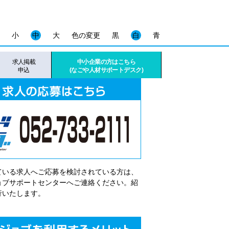
小
中
大
色の変更
黒
白
青
求人掲載
中小企業の方はこちら
申込
(なごや人材サポートデスク)
ている求人へご応募を検討されている方は、
゙ョブサポートセンターへご連絡ください。紹
行いたします。