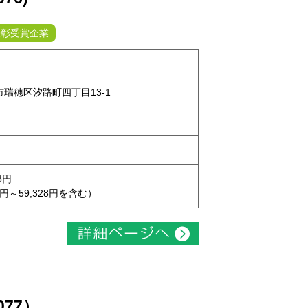
表彰受賞企業
屋市瑞穂区汐路町四丁目13-1
8円
9円～59,328円を含む）
077）