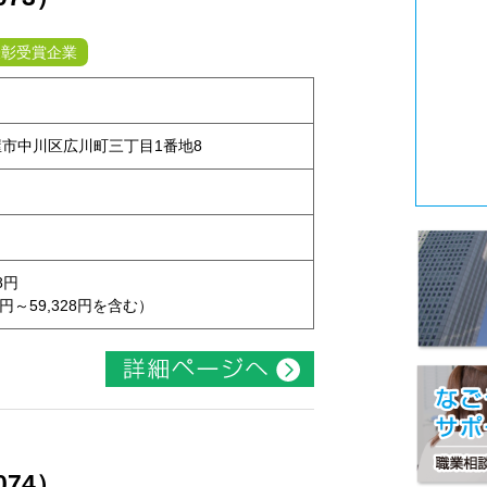
表彰受賞企業
古屋市中川区広川町三丁目1番地8
8円
9円～59,328円を含む）
074）