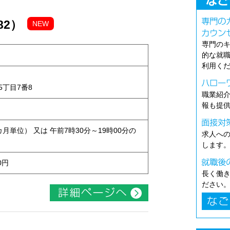
82）
NEW
専門の
的な就
利用く
丁目7番8
職業紹
報も提
月単位） 又は 午前7時30分～19時00分の
求人へ
します
0円
長く働
ださい