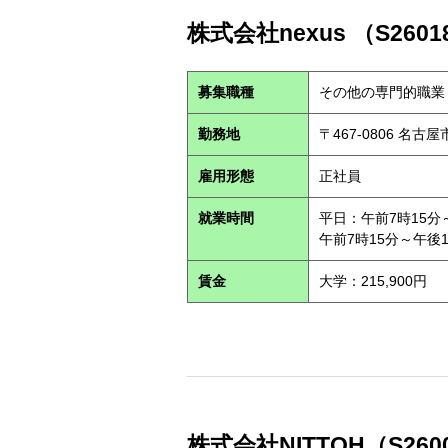
株式会社nexus （S260
募集職種
その他の専門的職業
勤務地
〒467-0806 名古
雇用形態
正社員
就業時間
平日：午前7時15分
午前7時15分～午後
賃金
大学：215,900円
株式会社NITTOH（S260