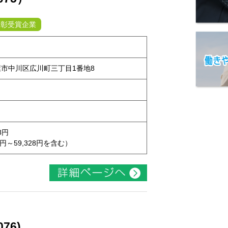
表彰受賞企業
古屋市中川区広川町三丁目1番地8
8円
0円～59,328円を含む）
76)