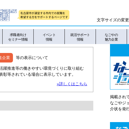
文字サイズの変更
求職者向け
イベント
就活サポート
なごやの
セミナー情報
情報
情報
魅力企業
進企業
等の表示について
活躍推進等の働きやすい環境づくりに取り組む
表彰等されている場合に表示しています。
»詳しくはこちら
掲載され
なごやシ
介状を発