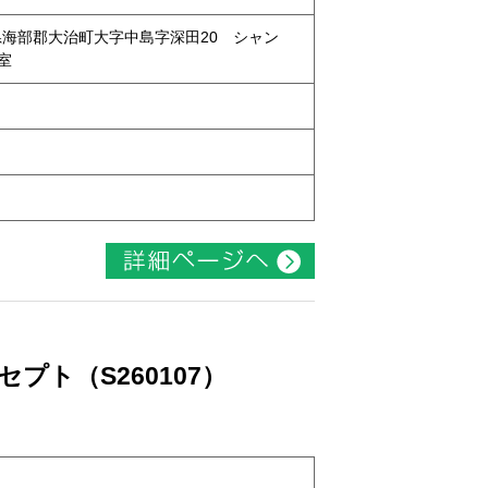
愛知県海部郡大治町大字中島字深田20 シャン
号室
ト
プト（S260107）