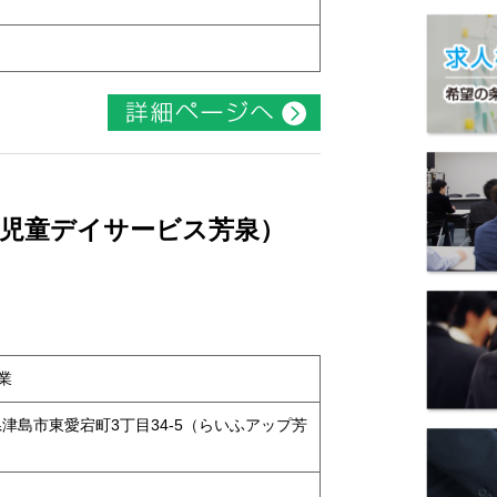
 （児童デイサービス芳泉）
業
知県津島市東愛宕町3丁目34-5（らいふアップ芳