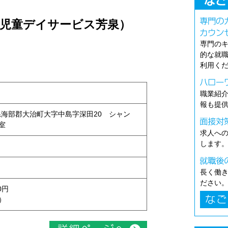
（児童デイサービス芳泉）
専門の
的な就
利用く
職業紹
報も提
愛知県海部郡大治町大字中島字深田20 シャン
号室
求人へ
します
長く働
ださい
0円
）