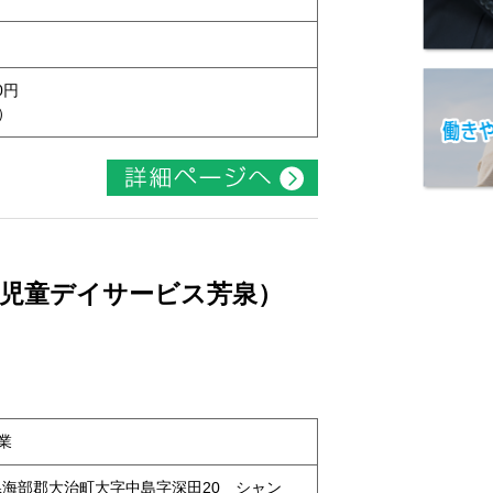
0円
）
（児童デイサービス芳泉）
業
愛知県海部郡大治町大字中島字深田20 シャン