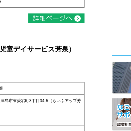
）
 （児童デイサービス芳泉）
業
知県津島市東愛宕町3丁目34-5（らいふアップ芳
ト