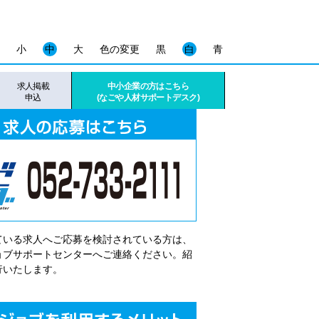
小
中
大
色の変更
黒
白
青
求人掲載
中小企業の方はこちら
申込
(なごや人材サポートデスク)
ている求人へご応募を検討されている方は、
゙ョブサポートセンターへご連絡ください。紹
行いたします。