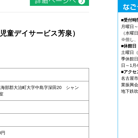
■受付時
月曜日～
（児童デイサービス芳泉）
（水曜日
※但し、
■休館日
土曜日（
季休館日
日～1月
■アクセ
名古屋市
業振興会
愛知県海部郡大治町大字中島字深田20 シャン
地下鉄吹
号室
0円