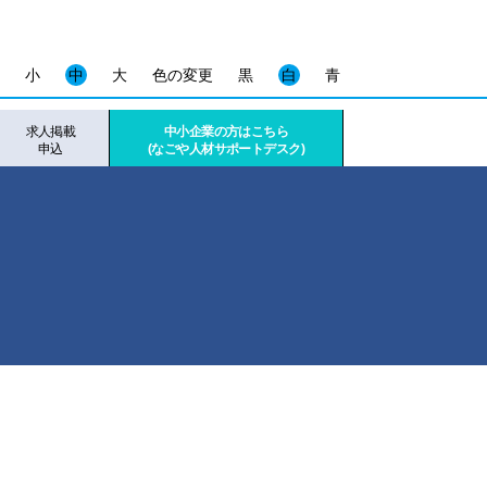
小
中
大
色の変更
黒
白
青
求人掲載
中小企業の方はこちら
申込
(なごや人材サポートデスク)