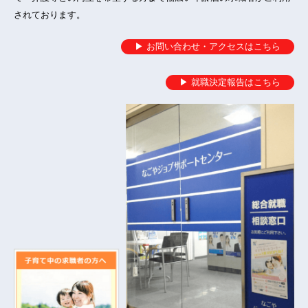
お知らせ
されております。
2026年6月1日
Instagramを更新しました
▶ お問い合わせ・アクセスはこちら
公式
インスタ
発信しています。
▶ 就職決定報告はこちら
いいね＆フォロー＆保存♪お待ちしております。(更新：月水
金)。
お知らせ
2026年6月1日
Facebookを更新しました
公式
Facebook
で就職活動に役立つ情報やイベント情報などを発
信しています。(更新：月水金)
フォローやいいね！をお待ちしております。
お知らせ
2026年5月1日
Instagramを更新しました