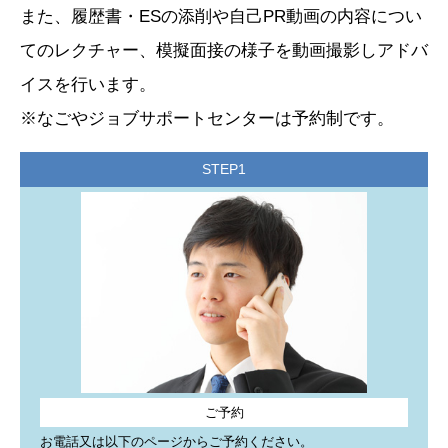
金)。
また、履歴書・ESの添削や自己PR動画の内容につい
てのレクチャー、模擬面接の様子を動画撮影しアドバ
お知らせ
イスを行います。
2026年4月1日
Facebookを更新しました
※なごやジョブサポートセンターは予約制です。
公式
Facebook
で就職活動に役立つ情報やイベント情報などを発
STEP1
信しています。(更新：月水金)
フォローやいいね！をお待ちしております。
お知らせ
2026年3月2日
Instagramを更新しました
公式
インスタ
発信しています。
いいね＆フォロー＆保存♪お待ちしております。(更新：月水
金)。
ご予約
お電話又は以下のページからご予約ください。
お知らせ