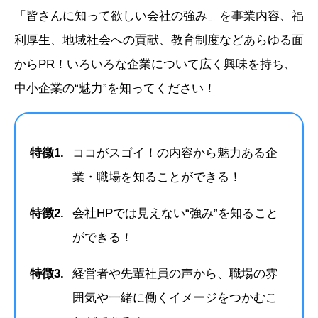
「皆さんに知って欲しい会社の強み」を事業内容、福
2025年10月7日
【参加者募集】愛知県主催「あいち合
同企業説明会」が開催されます！
利厚生、地域社会への貢献、教育制度などあらゆる面
からPR！いろいろな企業について広く興味を持ち、
合計で約150社の愛知県内企業が出展！雇用保険受給中の方は求
職活動の実績となります！
中小企業の“魅力”を知ってください！
10/20(月) 10:30～12:30、14:30～16:30 @ウインクあいち（午
前の部にSKE48出演予定！）
特徴1.
ココがスゴイ！の内容から魅力ある企
11/20(月)14:30～16:30 ＠刈谷市産業振興センター
業・職場を知ることができる！
https://jobfair25.pref.aichi.jp/jinzaikakuho/recruit.html#setsumeikai
特徴2.
会社HPでは見えない“強み”を知ること
お知らせ
ができる！
2025年10月1日
職業紹介支援室（併設ハローワーク）
特徴3.
経営者や先輩社員の声から、職場の雰
からのお知らせ
囲気や一緒に働くイメージをつかむこ
10/1より窓口での職業相談・紹介業務の利用時間を以下の通り変