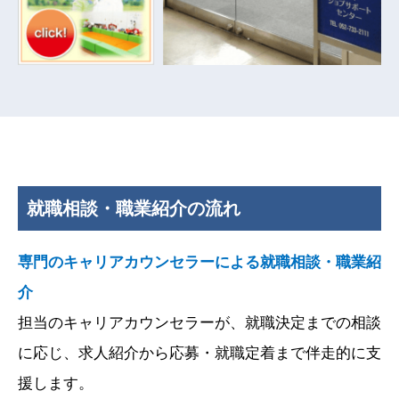
公式
インスタ
発信しています。
いいね＆フォロー＆保存♪お待ちしております。(更新：月水
金)。
お知らせ
2026年5月1日
Facebookを更新しました
公式
Facebook
で就職活動に役立つ情報やイベント情報などを発
就職相談・職業紹介の流れ
信しています。(更新：月水金)
フォローやいいね！をお待ちしております。
専門のキャリアカウンセラーによる就職相談・職業紹
お知らせ
介
担当のキャリアカウンセラーが、就職決定までの相談
2026年4月1日
Instagramを更新しました
に応じ、求人紹介から応募・就職定着まで伴走的に支
公式
インスタ
発信しています。
援します。
いいね＆フォロー＆保存♪お待ちしております。(更新：月水