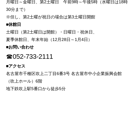
月曜日～金曜日、第2土曜日 午前9時～午後5時（水曜日は18時
お知らせ
30分まで）
2025年10月1日
Instagramを更新しました
※但し、第2土曜が祝日の場合は第3土曜日開館
■休館日
公式
インスタ
発信しています。
土曜日（第2土曜日は開館）・日曜日・祝休日、
いいね＆フォロー＆保存♪お待ちしております。(更新：月水
夏季休館日、年末年始（12月28日～1月4日）
金)。
■お問い合わせ
☎052-733-2111
お知らせ
■アクセス
2025年10月1日
Facebookを更新しました
名古屋市千種区吹上二丁目6番3号 名古屋市中小企業振興会館
（吹上ホール）6階
公式
Facebook
で就職活動に役立つ情報やイベント情報などを発
地下鉄吹上駅5番口から徒歩5分
信しています。(更新：月水金)
フォローやいいね！をお待ちしております。
お知らせ
2025年9月1日
就職準備セミナーのお知らせ