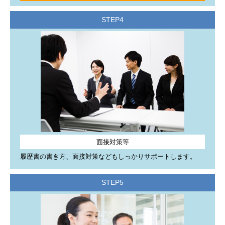
お知らせ
STEP4
2026年1月5日
Facebookを更新しました
公式
Facebook
で就職活動に役立つ情報やイベント情報などを発
信しています。(更新：月水金)
フォローやいいね！をお待ちしております。
お知らせ
2025年12月1日
就職準備セミナーのお知らせ
面接対策等
第7回なごジョブ就職準備セミナー申込開始しました。
履歴書の書き方、面接対策などもしっかりサポートします。
「求職者向けセミナー情報」のページからご確認ください。
STEP5
お知らせ
2025年12月1日
Instagramを更新しました