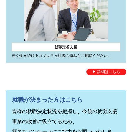
公式
インスタ
発信しています。
いいね＆フォロー＆保存♪お待ちしております。(更新：月水
金)。
お知らせ
就職定着支援
2025年12月1日
Facebookを更新しました
長く働き続けるコツは？入社後の悩みもご相談ください。
公式
Facebook
で就職活動に役立つ情報やイベント情報などを発
信しています。(更新：月水金)
▶ 詳細はこちら
フォローやいいね！をお待ちしております。
お知らせ
就職が決まった方はこちら
2025年11月4日
就職準備セミナーのお知らせ
皆様の就職決定状況を把握し、今後の就労支援
第6回なごジョブ就職準備セミナー申込開始しました。
事業の改善に役立てるため、
「求職者向けセミナー情報」のページからご確認ください。
簡単なアンケートにご協力をお願いいたしま