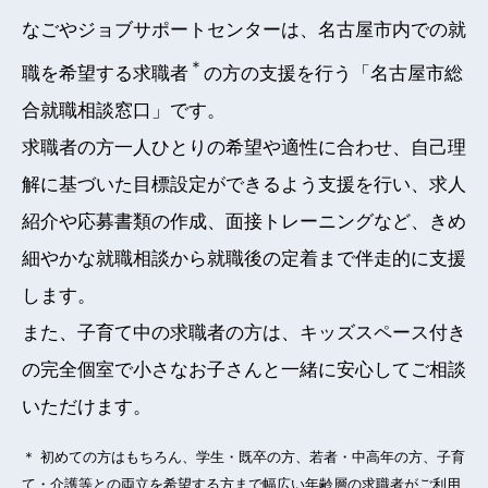
いいね＆フォロー＆保存♪お待ちしております。(更新：月水
なごやジョブサポートセンターは、名古屋市内での就
金)。
＊
職を希望する求職者
の方の支援を行う「名古屋市総
合就職相談窓口」です。
お知らせ
求職者の方一人ひとりの希望や適性に合わせ、自己理
2026年7月1日
Facebookを更新しました
解に基づいた目標設定ができるよう支援を行い、求人
公式
Facebook
で就職活動に役立つ情報やイベント情報などを発
紹介や応募書類の作成、面接トレーニングなど、きめ
信しています。(更新：月水金)
細やかな就職相談から就職後の定着まで伴走的に支援
フォローやいいね！をお待ちしております。
します。
お知らせ
また、子育て中の求職者の方は、キッズスペース付き
の完全個室で小さなお子さんと一緒に安心してご相談
2026年6月1日
就職準備セミナーのお知らせ
いただけます。
第1回なごジョブ就職準備セミナー申込開始しました。
「求職者向けセミナー情報」のページからご確認ください。
＊ 初めての方はもちろん、学生・既卒の方、若者・中高年の方、子育
て・介護等との両立を希望する方まで幅広い年齢層の求職者がご利用