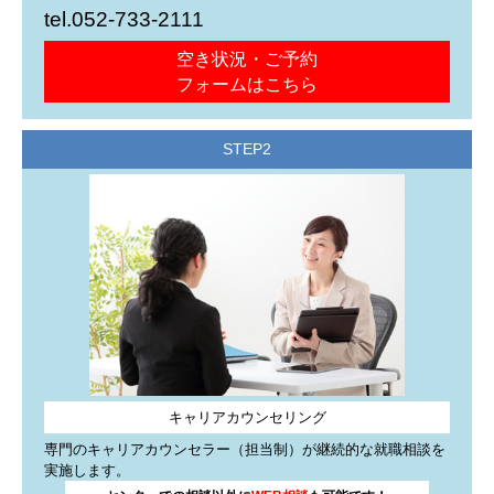
tel.052-733-2111
2026年3月2日
Facebookを更新しました
空き状況・ご予約
フォームはこちら
公式
Facebook
で就職活動に役立つ情報やイベント情報などを発
信しています。(更新：月水金)
フォローやいいね！をお待ちしております。
STEP2
お知らせ
2026年2月2日
Instagramを更新しました
公式
インスタ
発信しています。
いいね＆フォロー＆保存♪お待ちしております。(更新：月水
金)。
お知らせ
キャリアカウンセリング
専門のキャリアカウンセラー（担当制）が継続的な就職相談を
2026年2月2日
Facebookを更新しました
実施します。