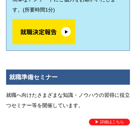
お知らせ
す。(所要時間1分)
2025年11月4日
Instagramを更新しました
公式
インスタ
発信しています。
いいね＆フォロー＆保存♪お待ちしております。(更新：月水
金)。
お知らせ
就職準備セミナー
2025年11月4日
Facebookを更新しました
公式
Facebook
で就職活動に役立つ情報やイベント情報などを発
就職へ向けたさまざまな知識・ノウハウの習得に役立
信しています。(更新：月水金)
つセミナー等を開催しています。
フォローやいいね！をお待ちしております。
▶ 詳細はこちら
お知らせ