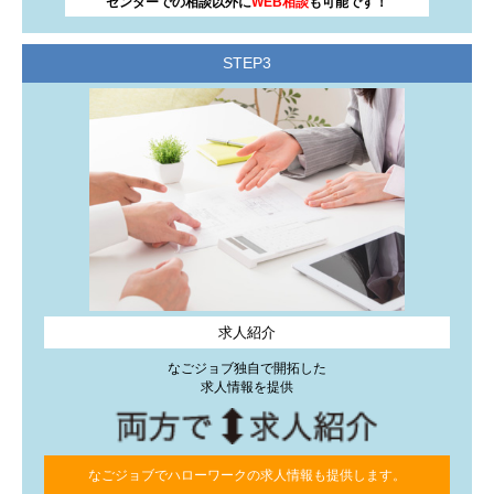
センターでの相談以外に
WEB相談
も可能です！
公式
Facebook
で就職活動に役立つ情報やイベント情報などを発
信しています。(更新：月水金)
STEP3
フォローやいいね！をお待ちしております。
お知らせ
2026年1月5日
就職準備セミナーのお知らせ
第8回なごジョブ就職準備セミナー申込開始しました。
「求職者向けセミナー情報」のページからご確認ください。
お知らせ
求人紹介
2026年1月5日
Instagramを更新しました
なごジョブ独自で開拓した
求人情報を提供
公式
インスタ
発信しています。
いいね＆フォロー＆保存♪お待ちしております。(更新：月水
金)。
なごジョブでハローワークの求人情報も提供します。