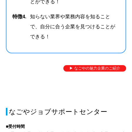
更させていただくこととなりました。
とができる！
【窓口利用可能時間】
特徴4.
知らない業界や業務内容を知ること
（平日）9:30～12:00／13:00～17:00
で、自分に合う企業を見つけることが
12:00～13:00の間は窓口業務を一時中断します
できる！
★求人検索機は従来通り9:30～17:00の時間帯でお使いいただけ
ます。
ご利用の皆様にはご不便をおかけいたしますが、何卒ご理解とご
▶ なごやの魅力企業のご紹介
協力のほどよろしくお願い申し上げます。
お知らせ
2025年10月1日
就職準備セミナーのお知らせ
なごやジョブサポートセンター
第5回なごジョブ就職準備セミナー申込開始しました。
「求職者向けセミナー情報」のページからご確認ください。
■受付時間