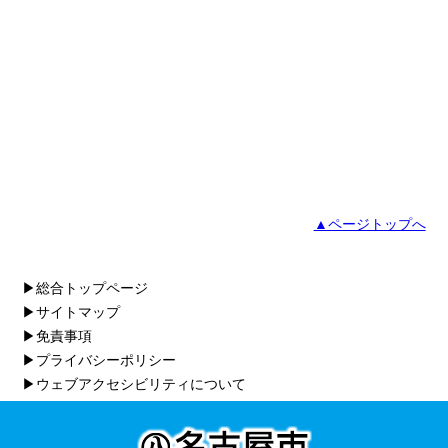
第4回なごジョブ就職準備セミナー申込開始しました。
「求職者向けセミナー情報」のページからご確認ください。
お知らせ
2025年9月1日
Instagramを更新しました
公式
インスタ
発信しています。
いいね＆フォロー＆保存♪お待ちしております。(更新：月水
▲ページトップへ
金)。
▶総合トップページ
お知らせ
▶サイトマップ
▶免責事項
2025年9月1日
Facebookを更新しました
▶プライバシーポリシー
公式
Facebook
で就職活動に役立つ情報やイベント情報などを発
▶ウェブアクセシビリティについて
信しています。(更新：月水金)
フォローやいいね！をお待ちしております。