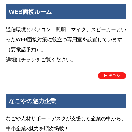
2025年10月31日
2025年11月8日（土）13:00～
17:00「障害福祉の仕事フェア2025」が開催されます！
WEB面接ルーム
障害福祉の仕事に興味をもっていただくきっかけ作りや人材の掘
り起こしを目的として、「障害福祉の仕事フェア2025」を開
通信環境とパソコン、照明、マイク、スピーカーとい
催！
ったWEB面接対策に役立つ専用室を設置しています
・会場 イオンモールナゴヤドーム前1F セントラルコート・
（要電話予約）。
サウスコート
詳細はチラシをご覧ください。
・主催 名古屋市、愛知労働局、西区・守山区自立支援連絡協議
会
▶ チラシ
求職者の方だけでなく、今後の進学先や就職先を考えている学生
の方、将来就く仕事の選択肢の幅を広げるためにお子さま連れの
方など幅広い世代の方の来場をお待ちしております。
なごやの魅力企業
詳細は
こちら
なごや人材サポートデスクが支援した企業の中から、
お知らせ
中小企業×魅力を順次掲載！