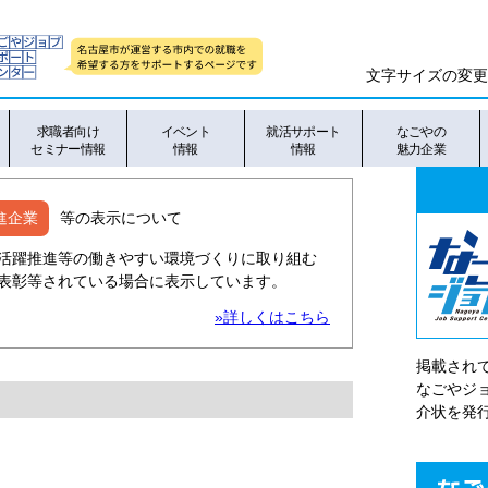
文字サイズの変更
求職者向け
イベント
就活サポート
なごやの
セミナー情報
情報
情報
魅力企業
進企業
等の表示について
活躍推進等の働きやすい環境づくりに取り組む
表彰等されている場合に表示しています。
»詳しくはこちら
掲載され
なごやシ
介状を発