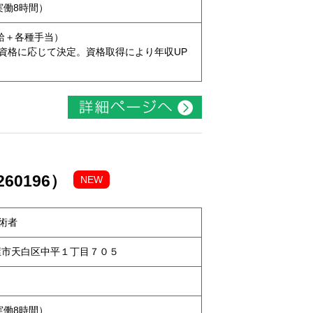
（実働8時間）
本給＋各種手当）
資格に応じて決定。資格取得により年収UP
60196）
NEW
術者
名古屋市天白区中平１丁目７０５
（実働8時間）