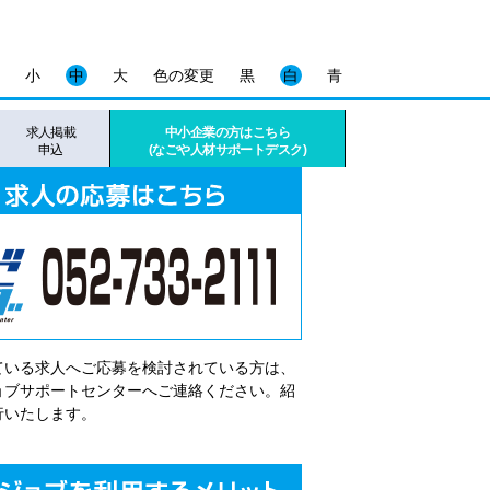
小
中
大
色の変更
黒
白
青
求人掲載
中小企業の方はこちら
申込
(なごや人材サポートデスク)
ている求人へご応募を検討されている方は、
゙ョブサポートセンターへご連絡ください。紹
行いたします。