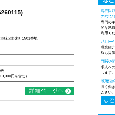
60115)
専門の
的な就
利用く
古屋市緑区野末町1501番地
職業紹
報も提
求人へ
0円
します
10,000円を含む）
長く働
ださい