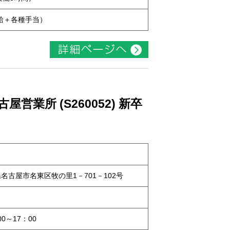
本給＋各種手当）
業所 (S260052) 新卒
知県名古屋市名東区牧の里1－701－102号
0～17：00