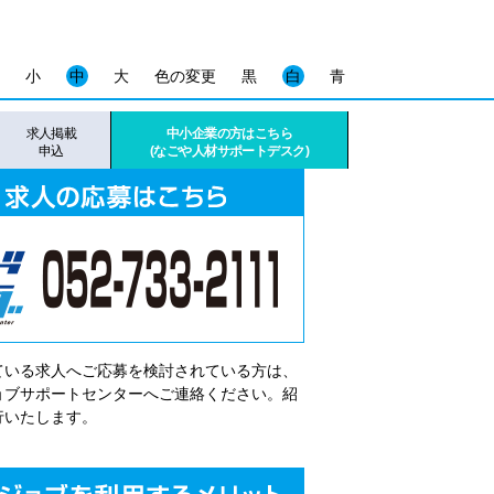
小
中
大
色の変更
黒
白
青
求人掲載
中小企業の方はこちら
申込
(なごや人材サポートデスク)
ている求人へご応募を検討されている方は、
゙ョブサポートセンターへご連絡ください。紹
行いたします。