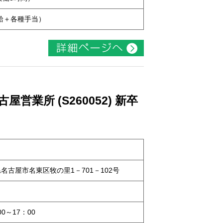
本給＋各種手当）
業所 (S260052) 新卒
知県名古屋市名東区牧の里1－701－102号
0～17：00