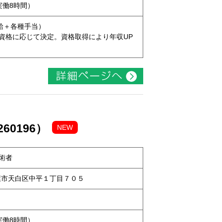
（実働8時間）
本給＋各種手当）
資格に応じて決定。資格取得により年収UP
60196）
NEW
術者
名古屋市天白区中平１丁目７０５
（実働8時間）