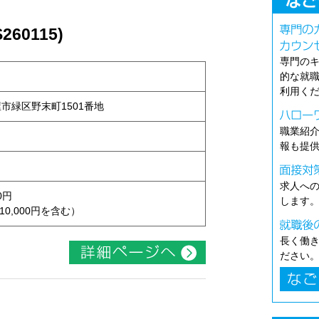
60115)
専門の
的な就
利用く
古屋市緑区野末町1501番地
職業紹
報も提
求人へ
0円
します
10,000円を含む）
長く働
ださい