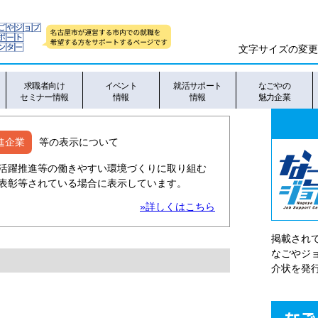
文字サイズの変更
求職者向け
イベント
就活サポート
なごやの
セミナー情報
情報
情報
魅力企業
進企業
等の表示について
活躍推進等の働きやすい環境づくりに取り組む
表彰等されている場合に表示しています。
»詳しくはこちら
掲載され
なごやシ
介状を発