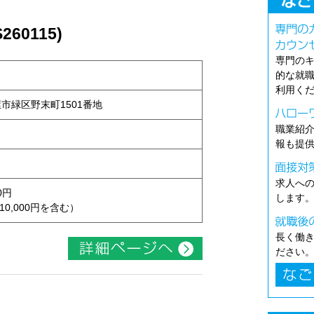
60115)
専門の
的な就
利用く
古屋市緑区野末町1501番地
職業紹
報も提
求人へ
0円
します
10,000円を含む）
長く働
ださい