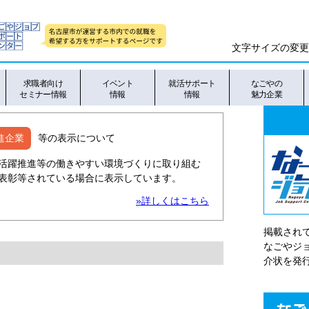
文字サイズの変更
求職者向け
イベント
就活サポート
なごやの
セミナー情報
情報
情報
魅力企業
進企業
等の表示について
活躍推進等の働きやすい環境づくりに取り組む
表彰等されている場合に表示しています。
»詳しくはこちら
掲載され
なごやシ
介状を発