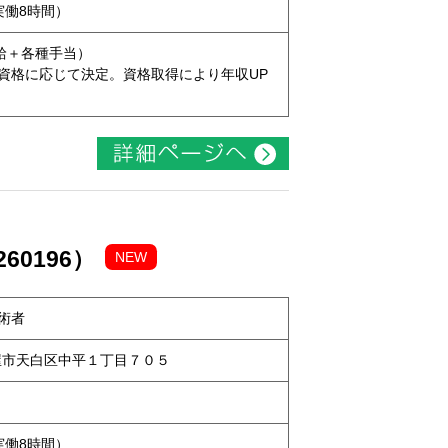
（実働8時間）
本給＋各種手当）
資格に応じて決定。資格取得により年収UP
60196）
NEW
術者
名古屋市天白区中平１丁目７０５
（実働8時間）