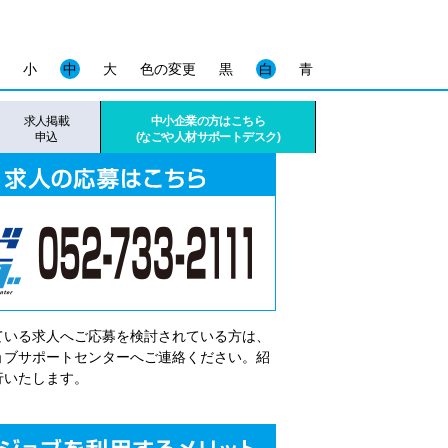
小
中
大
色の変更
黒
白
青
求人掲載
中小企業の方はこちら
申込
(なごや人材サポートデスク)
ている求人へご応募を検討されている方は、
゙ョブサポートセンターへご連絡ください。紹
行いたします。