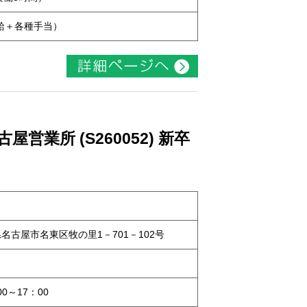
本給＋各種手当）
業所 (S260052) 新卒
知県名古屋市名東区牧の里1－701－102号
0～17：00