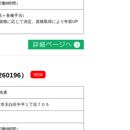
（実働8時間）
本給＋各種手当）
資格に応じて決定。資格取得により年収UP
60196）
NEW
術者
名古屋市天白区中平１丁目７０５
（実働8時間）