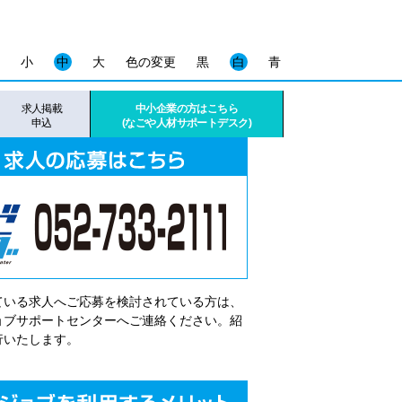
小
中
大
色の変更
黒
白
青
求人掲載
中小企業の方はこちら
申込
(なごや人材サポートデスク)
ている求人へご応募を検討されている方は、
゙ョブサポートセンターへご連絡ください。紹
行いたします。