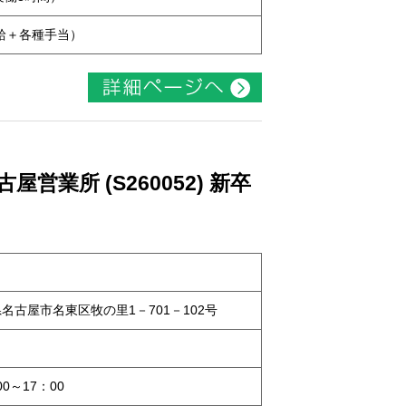
本給＋各種手当）
業所 (S260052) 新卒
知県名古屋市名東区牧の里1－701－102号
0～17：00