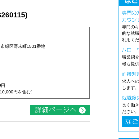
60115)
専門の
的な就
利用く
古屋市緑区野末町1501番地
職業紹
報も提
求人へ
0円
します
10,000円を含む）
長く働
ださい