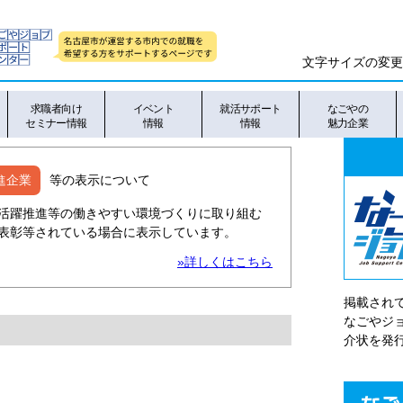
文字サイズの変更
求職者向け
イベント
就活サポート
なごやの
セミナー情報
情報
情報
魅力企業
進企業
等の表示について
活躍推進等の働きやすい環境づくりに取り組む
表彰等されている場合に表示しています。
»詳しくはこちら
掲載され
なごやシ
介状を発