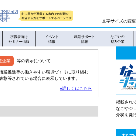
文字サイズの変更
求職者向け
イベント
就活サポート
なごやの
セミナー情報
情報
情報
魅力企業
進企業
等の表示について
活躍推進等の働きやすい環境づくりに取り組む
表彰等されている場合に表示しています。
»詳しくはこちら
掲載され
なごやシ
介状を発