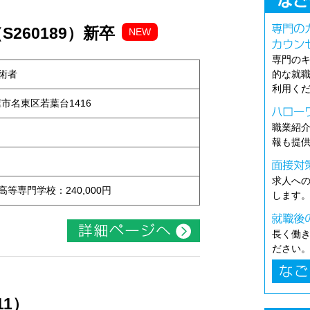
260189）新卒
NEW
専門の
術者
的な就
利用く
古屋市名東区若葉台1416
職業紹
報も提
求人へ
 高等専門学校：240,000円
します
長く働
ださい
11）