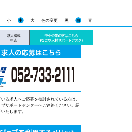
小
中
大
色の変更
黒
白
青
求人掲載
中小企業の方はこちら
申込
(なごや人材サポートデスク)
ている求人へご応募を検討されている方は、
゙ョブサポートセンターへご連絡ください。紹
行いたします。