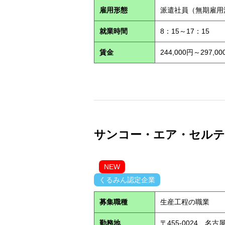
雇用形態
派遣社員（無期雇
就業時間
8：15～17：15
賃金
244,000円～29
サンコー・エア・セルテック
NEW
くるみん認定企業
募集職種
生産工程の職業
勤務地
〒455-0024 