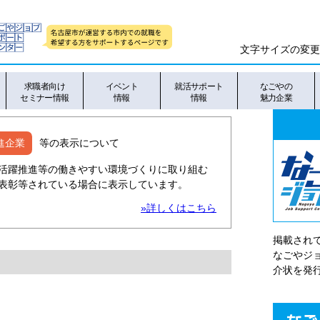
文字サイズの変更
求職者向け
イベント
就活サポート
なごやの
セミナー情報
情報
情報
魅力企業
進企業
等の表示について
活躍推進等の働きやすい環境づくりに取り組む
表彰等されている場合に表示しています。
»詳しくはこちら
掲載され
なごやシ
介状を発