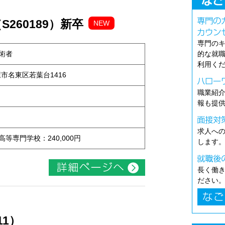
260189）新卒
NEW
専門の
術者
的な就
利用く
古屋市名東区若葉台1416
職業紹
報も提
求人へ
 高等専門学校：240,000円
します
長く働
ださい
11）