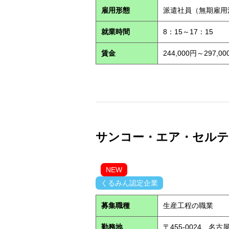
雇用形態
派遣社員（無期雇
就業時間
8：15～17：15
賃金
244,000円～29
サンコー・エア・セルテック
NEW
くるみん認定企業
募集職種
生産工程の職業
勤務地
〒455-0024 