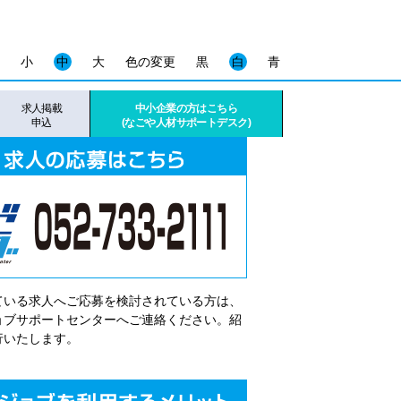
小
中
大
色の変更
黒
白
青
求人掲載
中小企業の方はこちら
申込
(なごや人材サポートデスク)
ている求人へご応募を検討されている方は、
゙ョブサポートセンターへご連絡ください。紹
行いたします。