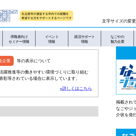
文字サイズの変更
求職者向け
イベント
就活サポート
なごやの
セミナー情報
情報
情報
魅力企業
進企業
等の表示について
活躍推進等の働きやすい環境づくりに取り組む
表彰等されている場合に表示しています。
»詳しくはこちら
掲載され
なごやシ
介状を発