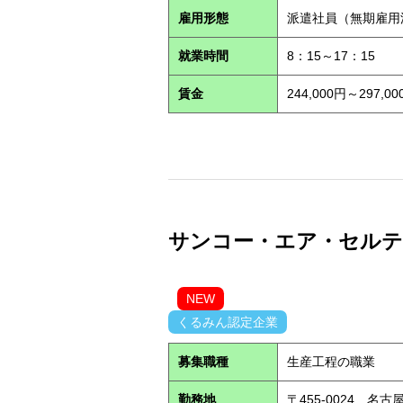
雇用形態
派遣社員（無期雇
就業時間
8：15～17：15
賃金
244,000円～29
サンコー・エア・セルテック
NEW
くるみん認定企業
募集職種
生産工程の職業
勤務地
〒455-0024 