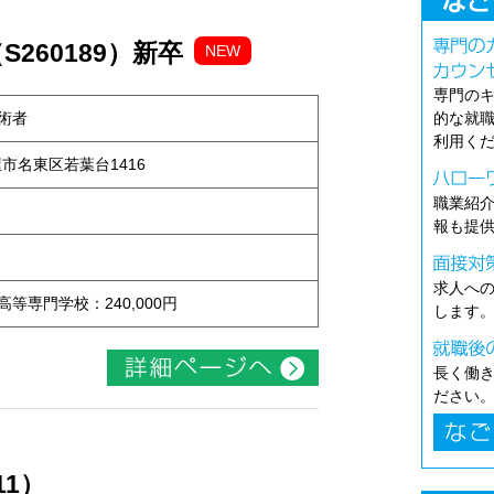
260189）新卒
NEW
専門の
術者
的な就
利用く
古屋市名東区若葉台1416
職業紹
報も提
求人へ
 高等専門学校：240,000円
します
長く働
ださい
11）