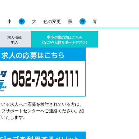
小
中
大
色の変更
黒
白
青
求人掲載
中小企業の方はこちら
申込
(なごや人材サポートデスク)
ている求人へご応募を検討されている方は、
゙ョブサポートセンターへご連絡ください。紹
行いたします。