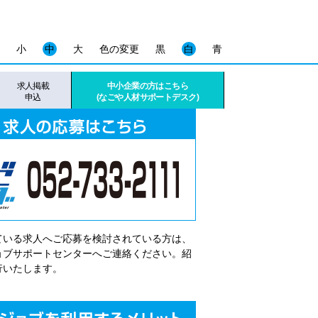
小
中
大
色の変更
黒
白
青
求人掲載
中小企業の方はこちら
申込
(なごや人材サポートデスク)
ている求人へご応募を検討されている方は、
゙ョブサポートセンターへご連絡ください。紹
行いたします。