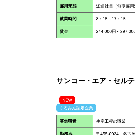
雇用形態
派遣社員（無期雇
就業時間
8：15～17：15
賃金
244,000円～29
サンコー・エア・セルテック
NEW
くるみん認定企業
募集職種
生産工程の職業
勤務地
〒455-0024 