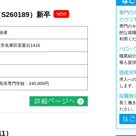
260189）新卒
NEW
専門の
術者
的な就
利用く
古屋市名東区若葉台1416
職業紹
報も提
求人へ
 高等専門学校：240,000円
します
長く働
ださい
11）