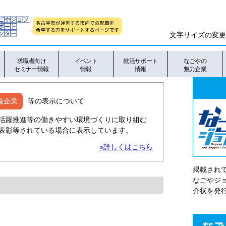
文字サイズの変更
求職者向け
イベント
就活サポート
なごやの
セミナー情報
情報
情報
魅力企業
進企業
等の表示について
活躍推進等の働きやすい環境づくりに取り組む
表彰等されている場合に表示しています。
»詳しくはこちら
掲載され
なごやシ
介状を発