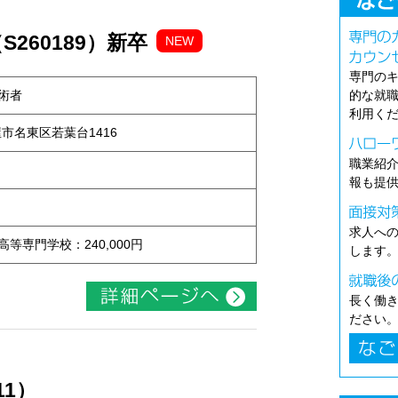
260189）新卒
NEW
専門の
術者
的な就
利用く
古屋市名東区若葉台1416
職業紹
報も提
求人へ
 高等専門学校：240,000円
します
長く働
ださい
11）