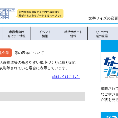
文字サイズの変更
求職者向け
イベント
就活サポート
なごやの
セミナー情報
情報
情報
魅力企業
進企業
等の表示について
活躍推進等の働きやすい環境づくりに取り組む
表彰等されている場合に表示しています。
»詳しくはこちら
掲載され
なごやシ
介状を発