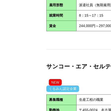
雇用形態
派遣社員（無期雇
就業時間
8：15～17：15
賃金
244,000円～29
サンコー・エア・セルテック
NEW
くるみん認定企業
募集職種
生産工程の職業
勤務地
〒455-0024 