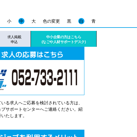
小
中
大
色の変更
黒
白
青
求人掲載
中小企業の方はこちら
申込
(なごや人材サポートデスク)
ている求人へご応募を検討されている方は、
゙ョブサポートセンターへご連絡ください。紹
行いたします。