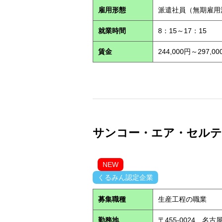
雇用形態
派遣社員（無期雇
就業時間
8：15～17：15
賃金
244,000円～29
サンコー・エア・セルテック
NEW
くるみん認定企業
募集職種
生産工程の職業
勤務地
〒455-0024 