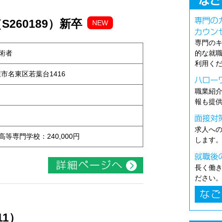
260189）新卒
NEW
専門の
術者
的な就
利用く
古屋市名東区若葉台1416
職業紹
報も提
求人へ
 高等専門学校：240,000円
します
長く働
ださい
11）