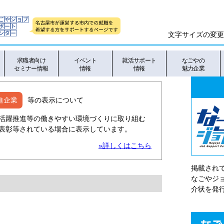
文字サイズの変更
求職者向け
イベント
就活サポート
なごやの
セミナー情報
情報
情報
魅力企業
進企業
等の表示について
活躍推進等の働きやすい環境づくりに取り組む
表彰等されている場合に表示しています。
»詳しくはこちら
掲載され
なごやシ
介状を発