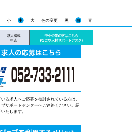
小
中
大
色の変更
黒
白
青
求人掲載
中小企業の方はこちら
申込
(なごや人材サポートデスク)
ている求人へご応募を検討されている方は、
゙ョブサポートセンターへご連絡ください。紹
行いたします。