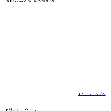
地下鉄吹上駅5番口から徒歩5分
▲ページトップへ
▶総合トップページ