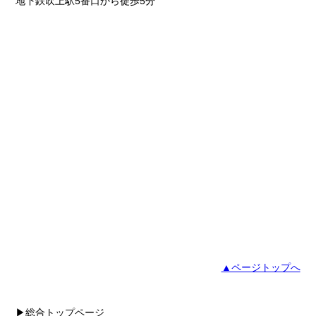
地下鉄吹上駅5番口から徒歩5分
▲ページトップへ
▶総合トップページ