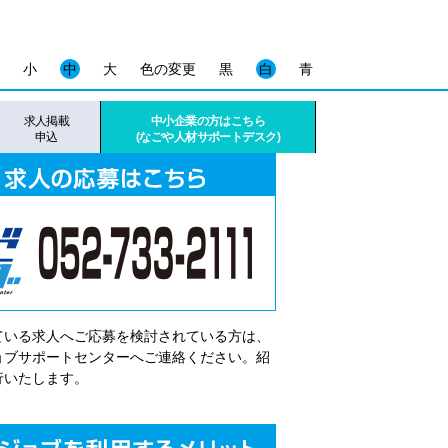
小
中
大
色の変更
黒
白
青
求人掲載
中小企業の方はこちら
申込
(なごや人材サポートデスク)
ている求人へご応募を検討されている方は、
゙ョブサポートセンターへご連絡ください。紹
行いたします。