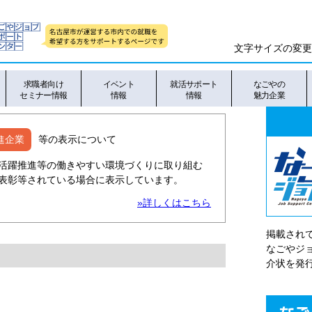
文字サイズの変更
求職者向け
イベント
就活サポート
なごやの
セミナー情報
情報
情報
魅力企業
進企業
等の表示について
活躍推進等の働きやすい環境づくりに取り組む
表彰等されている場合に表示しています。
»詳しくはこちら
掲載され
なごやシ
介状を発