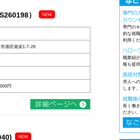
260198）
NEW
専門の
的な就
利用く
屋市港区港栄1-7-28
職業紹
報も提
求人へ
000円
します
長く働
ださい
40)
NEW