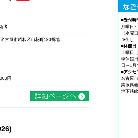
■受付時
術者
月曜日～
（水曜日
知県名古屋市昭和区山花町193番地
※但し、
■休館日
土曜日（
季休館日
日～1月
■アクセ
000円
名古屋市
業振興会
地下鉄吹
26)