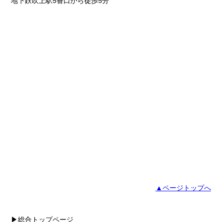
地下鉄吹上駅5番口から徒歩5分
▲ページトップへ
▶総合トップページ