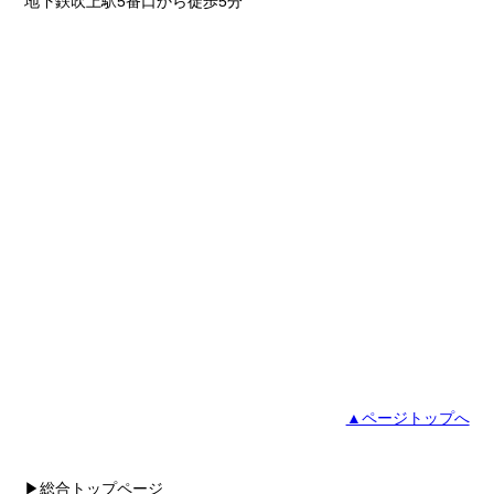
地下鉄吹上駅5番口から徒歩5分
▲ページトップへ
▶総合トップページ