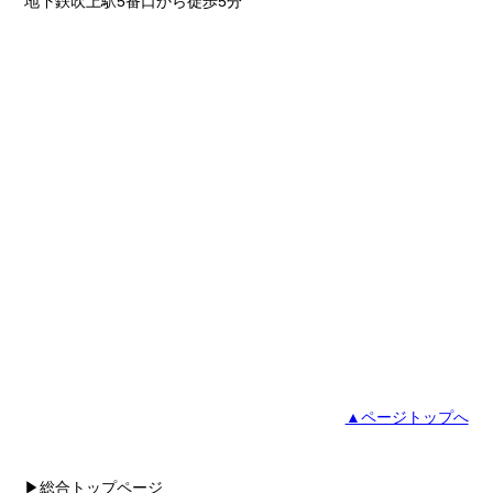
地下鉄吹上駅5番口から徒歩5分
▲ページトップへ
▶総合トップページ