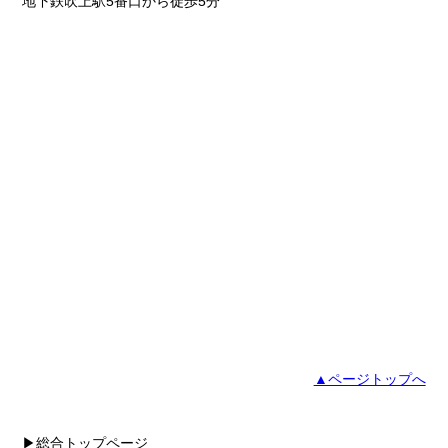
地下鉄吹上駅5番口から徒歩5分
▲ページトップへ
▶総合トップページ