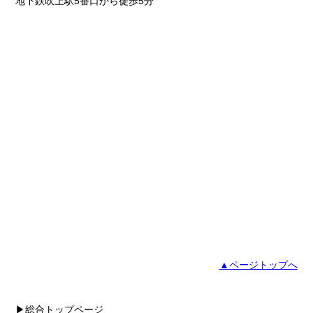
地下鉄吹上駅5番口から徒歩5分
▲ページトップへ
▶総合トップページ