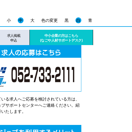
小
中
大
色の変更
黒
白
青
求人掲載
中小企業の方はこちら
申込
(なごや人材サポートデスク)
ている求人へご応募を検討されている方は、
゙ョブサポートセンターへご連絡ください。紹
行いたします。