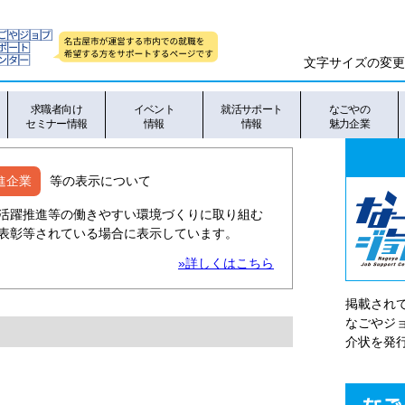
文字サイズの変更
求職者向け
イベント
就活サポート
なごやの
セミナー情報
情報
情報
魅力企業
進企業
等の表示について
活躍推進等の働きやすい環境づくりに取り組む
表彰等されている場合に表示しています。
»詳しくはこちら
掲載され
なごやシ
介状を発