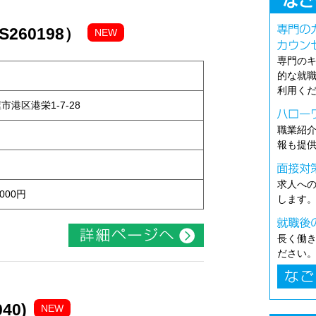
260198）
NEW
専門の
的な就
利用く
屋市港区港栄1-7-28
職業紹
報も提
求人へ
000円
します
長く働
ださい
40)
NEW