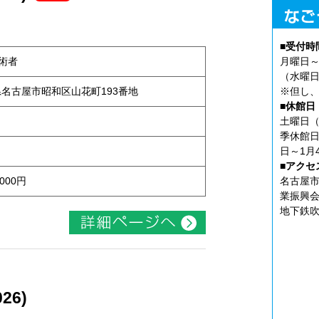
■受付時
術者
月曜日～
（水曜日
知県名古屋市昭和区山花町193番地
※但し、
■休館日
土曜日（
季休館日
日～1月
■アクセ
000円
名古屋市
業振興会
地下鉄吹
26)