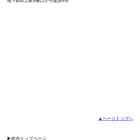
地下鉄吹上駅5番口から徒歩5分
▲ページトップへ
▶総合トップページ