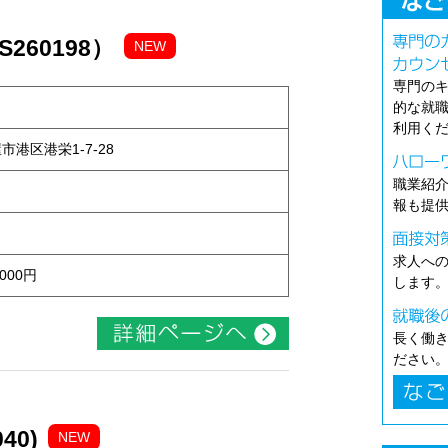
260198）
NEW
専門の
的な就
利用く
屋市港区港栄1-7-28
職業紹
報も提
求人へ
000円
します
長く働
ださい
40)
NEW