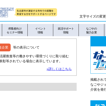
文字サイズの変更
求職者向け
イベント
就活サポート
なごやの
セミナー情報
情報
情報
魅力企業
進企業
等の表示について
活躍推進等の働きやすい環境づくりに取り組む
表彰等されている場合に表示しています。
»詳しくはこちら
掲載され
なごやシ
介状を発