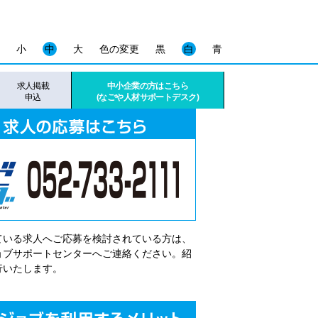
小
中
大
色の変更
黒
白
青
求人掲載
中小企業の方はこちら
申込
(なごや人材サポートデスク)
ている求人へご応募を検討されている方は、
゙ョブサポートセンターへご連絡ください。紹
行いたします。