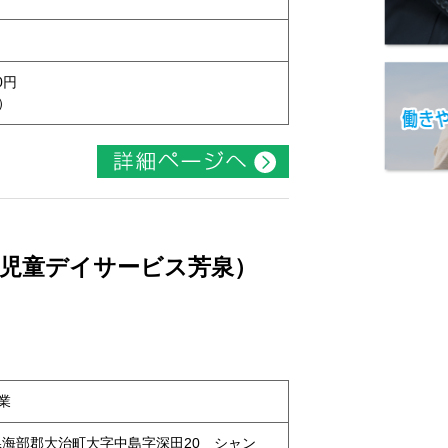
0円
）
（児童デイサービス芳泉）
業
愛知県海部郡大治町大字中島字深田20 シャン