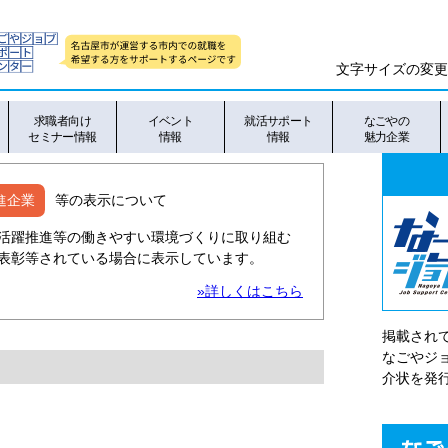
文字サイズの変更
求職者向け
イベント
就活サポート
なごやの
セミナー情報
情報
情報
魅力企業
進企業
等の表示について
活躍推進等の働きやすい環境づくりに取り組む
表彰等されている場合に表示しています。
»詳しくはこちら
掲載され
なごやシ
介状を発