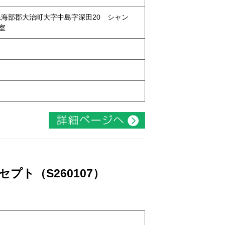
愛知県海部郡大治町大字中島字深田20 シャン
号室
ト
プト（S260107）