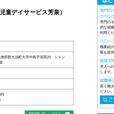
（児童デイサービス芳泉）
専門の
的な就
利用く
職業紹
報も提
愛知県海部郡大治町大字中島字深田20 シャン
号室
求人へ
します
長く働
ださい
0円
）