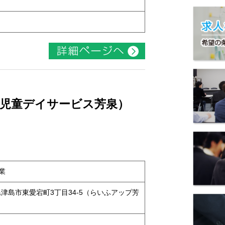
 （児童デイサービス芳泉）
業
知県津島市東愛宕町3丁目34-5（らいふアップ芳