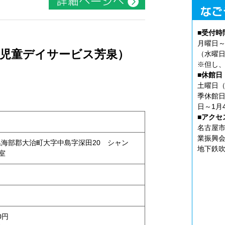
■受付時
月曜日～
（児童デイサービス芳泉）
（水曜日
※但し、
■休館日
土曜日（
季休館日
日～1月
■アクセ
名古屋市
業振興会
愛知県海部郡大治町大字中島字深田20 シャン
地下鉄吹
号室
0円