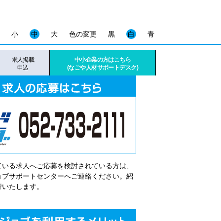
小
中
大
色の変更
黒
白
青
求人掲載
中小企業の方はこちら
申込
(なごや人材サポートデスク)
ている求人へご応募を検討されている方は、
゙ョブサポートセンターへご連絡ください。紹
行いたします。