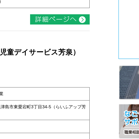
）
 （児童デイサービス芳泉）
業
知県津島市東愛宕町3丁目34-5（らいふアップ芳
ト