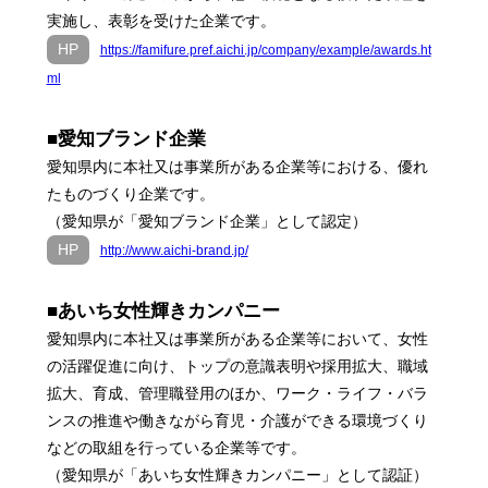
実施し、表彰を受けた企業です。
HP
https://famifure.pref.aichi.jp/company/example/awards.ht
ml
■愛知ブランド企業
愛知県内に本社又は事業所がある企業等における、優れ
たものづくり企業です。
（愛知県が「愛知ブランド企業」として認定）
HP
http://www.aichi-brand.jp/
■あいち女性輝きカンパニー
愛知県内に本社又は事業所がある企業等において、女性
の活躍促進に向け、トップの意識表明や採用拡大、職域
拡大、育成、管理職登用のほか、ワーク・ライフ・バラ
ンスの推進や働きながら育児・介護ができる環境づくり
などの取組を行っている企業等です。
（愛知県が「あいち女性輝きカンパニー」として認証）