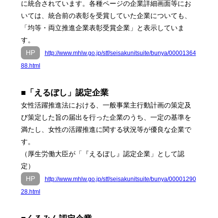
に統合されています。各種ページの企業詳細画面等にお
いては、統合前の表彰を受賞していた企業についても、
「均等・両立推進企業表彰受賞企業」と表示していま
す。
HP
http://www.mhlw.go.jp/stf/seisakunitsuite/bunya/00001364
88.html
■「えるぼし」認定企業
女性活躍推進法における、一般事業主行動計画の策定及
び策定した旨の届出を行った企業のうち、一定の基準を
満たし、女性の活躍推進に関する状況等が優良な企業で
す。
（厚生労働大臣が「『えるぼし』認定企業」として認
定）
HP
http://www.mhlw.go.jp/stf/seisakunitsuite/bunya/00001290
28.html