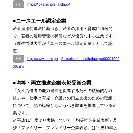
HP
https://jokatsu.pref.aichi.jp/
■ユースエール認定企業
若者雇用促進法に基づき、若者の採用・育成に積極的
で、若者の雇用管理の状況などが優良な中小企業です。
（厚生労働大臣が「ユースエール認定企業」として認
定）
HP
http://www.mhlw.go.jp/stf/seisakunitsuite/bunya/00001002
66.html
■均等・両立推進企業表彰受賞企業
「女性労働者の能力発揮を促進するための積極的な取
組」や「仕事と育児・介護との両立支援のための取組」
について、他の模範ともいうべき取組を推進している企
業です。
※平成11年度より実施していた「均等推進企業表彰」及
び「ファミリー・フレンドリー企業表彰」は平成19年度