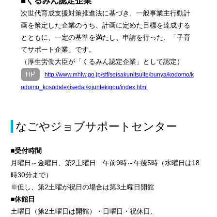
■くるみん認定企業
次世代育成支援対策推進法に基づき、一般事業主行動計
画を策定した企業のうち、計画に定めた目標を達成する
とともに、一定の基準を満たし、申請を行った、「子育
てサポート企業」です。
（厚生労働大臣が「くるみん認定企業」として認定）
HP
http://www.mhlw.go.jp/stf/seisakunitsuite/bunya/kodomo/k
odomo_kosodate/jisedai/kijuntekigou/index.html
なごやジョブサポートセンター
■受付時間
月曜日～金曜日、第2土曜日 午前9時～午後5時（水曜日は18
時30分まで）
※但し、第2土曜が祝日の場合は第3土曜日開館
■休館日
土曜日（第2土曜日は開館）・日曜日・祝休日、