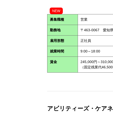
NEW
募集職種
営業
勤務地
〒463-0067 愛知
雇用形態
正社員
就業時間
9:00～18:00
賃金
245,000円～310,00
（固定残業代46,500
アビリティーズ・ケアネット