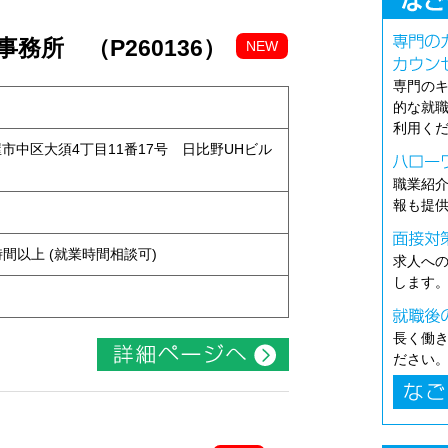
務所 （P260136）
NEW
専門の
的な就
利用く
古屋市中区大須4丁目11番17号 日比野UHビル
職業紹
報も提
ト
ち4時間以上 (就業時間相談可)
求人へ
します
長く働
ださい