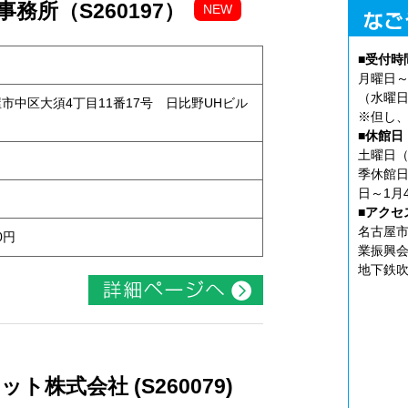
務所（S260197）
NEW
■受付時
月曜日～
（水曜日
古屋市中区大須4丁目11番17号 日比野UHビル
※但し、
■休館日
土曜日（
季休館日
日～1月
■アクセ
名古屋市
0円
業振興会
地下鉄吹
株式会社 (S260079)