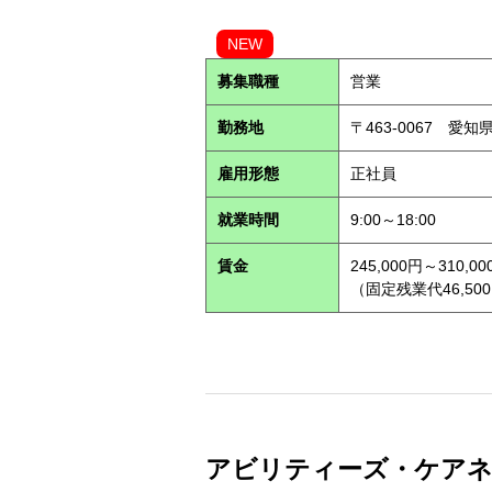
NEW
募集職種
営業
勤務地
〒463-0067 愛知
雇用形態
正社員
就業時間
9:00～18:00
賃金
245,000円～310,00
（固定残業代46,500
アビリティーズ・ケアネット