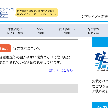
文字サイズの変更
求職者向け
イベント
就活サポート
なごやの
セミナー情報
情報
情報
魅力企業
進企業
等の表示について
活躍推進等の働きやすい環境づくりに取り組む
表彰等されている場合に表示しています。
»詳しくはこちら
掲載され
なごやシ
介状を発