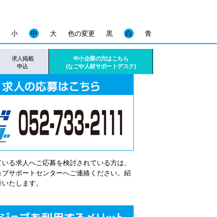
小
中
大
色の変更
黒
白
青
求人掲載
中小企業の方はこちら
申込
(なごや人材サポートデスク)
ている求人へご応募を検討されている方は、
゙ョブサポートセンターへご連絡ください。紹
行いたします。