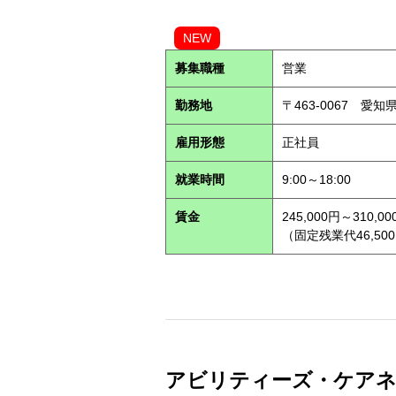
NEW
募集職種
営業
勤務地
〒463-0067 愛知
雇用形態
正社員
就業時間
9:00～18:00
賃金
245,000円～310,00
（固定残業代46,500
アビリティーズ・ケアネット