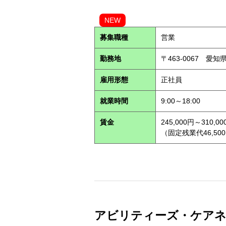
NEW
募集職種
営業
勤務地
〒463-0067 愛知
雇用形態
正社員
就業時間
9:00～18:00
賃金
245,000円～310,00
（固定残業代46,500
アビリティーズ・ケアネット