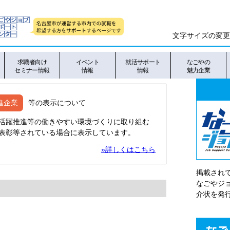
文字サイズの変更
求職者向け
イベント
就活サポート
なごやの
セミナー情報
情報
情報
魅力企業
進企業
等の表示について
活躍推進等の働きやすい環境づくりに取り組む
表彰等されている場合に表示しています。
»詳しくはこちら
掲載され
なごやシ
介状を発