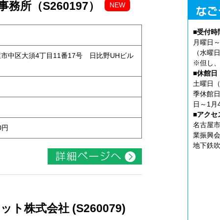
務所（S260197）
NEW
■受付時
月曜日～
（水曜日
古屋市中区大須4丁目11番17号 日比野UHビル
※但し、
■休館日
土曜日（
季休館日
日～1月
■アクセ
名古屋市
0円
業振興会
地下鉄吹
株式会社 (S260079)