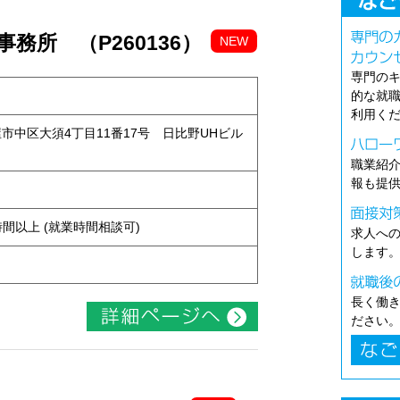
務所 （P260136）
NEW
専門の
的な就
利用く
古屋市中区大須4丁目11番17号 日比野UHビル
職業紹
報も提
ト
ち4時間以上 (就業時間相談可)
求人へ
します
長く働
ださい