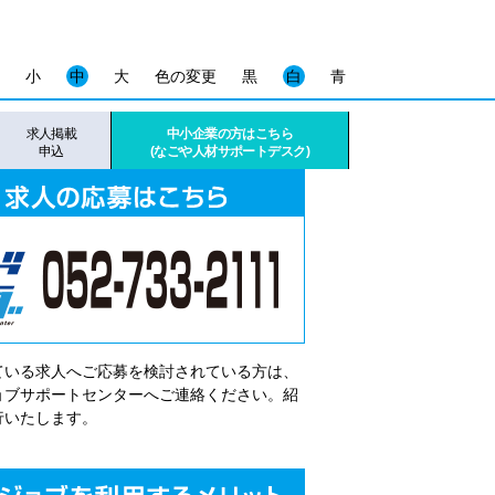
小
中
大
色の変更
黒
白
青
求人掲載
中小企業の方はこちら
申込
(なごや人材サポートデスク)
ている求人へご応募を検討されている方は、
゙ョブサポートセンターへご連絡ください。紹
行いたします。