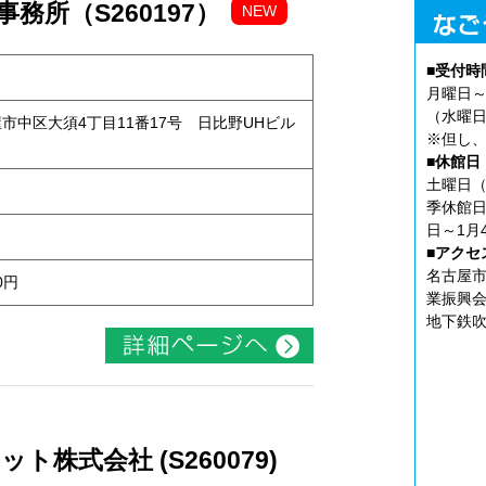
務所（S260197）
NEW
■受付時
月曜日～
（水曜日
古屋市中区大須4丁目11番17号 日比野UHビル
※但し、
■休館日
土曜日（
季休館日
日～1月
■アクセ
名古屋市
0円
業振興会
地下鉄吹
株式会社 (S260079)