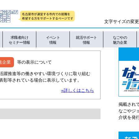
文字サイズの変更
求職者向け
イベント
就活サポート
なごやの
セミナー情報
情報
情報
魅力企業
進企業
等の表示について
活躍推進等の働きやすい環境づくりに取り組む
表彰等されている場合に表示しています。
»詳しくはこちら
掲載され
なごやシ
介状を発