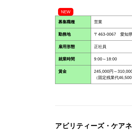
NEW
募集職種
営業
勤務地
〒463-0067 愛知
雇用形態
正社員
就業時間
9:00～18:00
賃金
245,000円～310,00
（固定残業代46,500
アビリティーズ・ケアネット