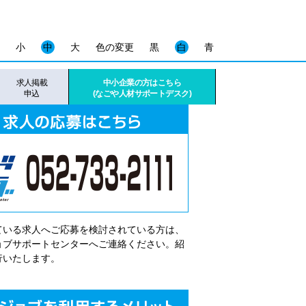
小
中
大
色の変更
黒
白
青
求人掲載
中小企業の方はこちら
申込
(なごや人材サポートデスク)
ている求人へご応募を検討されている方は、
゙ョブサポートセンターへご連絡ください。紹
行いたします。