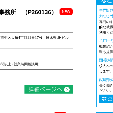
務所 （P260136）
NEW
専門の
的な就
利用く
古屋市中区大須4丁目11番17号 日比野UHビル
職業紹
報も提
ト
ち4時間以上 (就業時間相談可)
求人へ
します
長く働
ださい