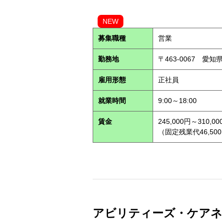
NEW
募集職種
営業
勤務地
〒463-0067 愛知
雇用形態
正社員
就業時間
9:00～18:00
賃金
245,000円～310,00
（固定残業代46,500
アビリティーズ・ケアネット