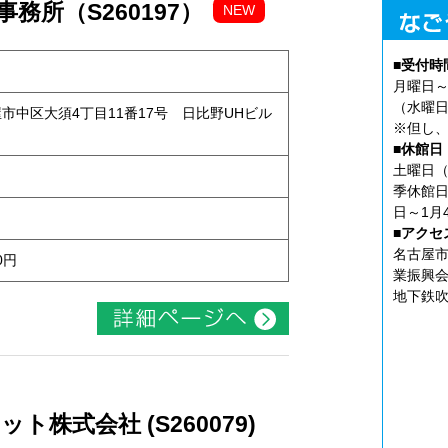
務所（S260197）
NEW
■受付時
月曜日～
（水曜日
古屋市中区大須4丁目11番17号 日比野UHビル
※但し、
■休館日
土曜日（
季休館日
日～1月
■アクセ
名古屋市
0円
業振興会
地下鉄吹
株式会社 (S260079)