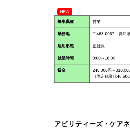
NEW
募集職種
営業
勤務地
〒463-0067 愛知
雇用形態
正社員
就業時間
9:00～18:00
賃金
245,000円～310,00
（固定残業代46,500
アビリティーズ・ケアネット