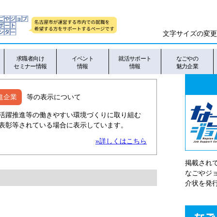
文字サイズの変更
求職者向け
イベント
就活サポート
なごやの
セミナー情報
情報
情報
魅力企業
進企業
等の表示について
活躍推進等の働きやすい環境づくりに取り組む
表彰等されている場合に表示しています。
»詳しくはこちら
掲載され
なごやシ
介状を発