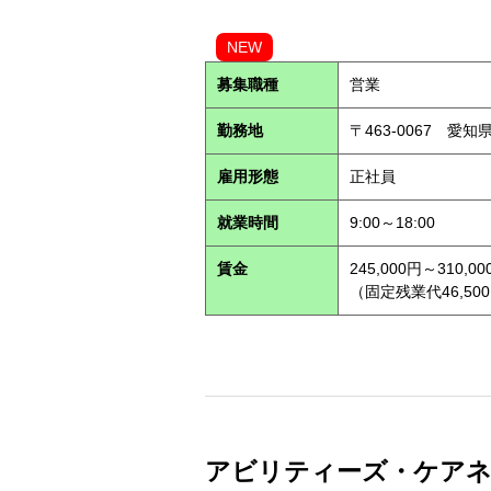
NEW
募集職種
営業
勤務地
〒463-0067 愛知
雇用形態
正社員
就業時間
9:00～18:00
賃金
245,000円～310,00
（固定残業代46,500
アビリティーズ・ケアネット