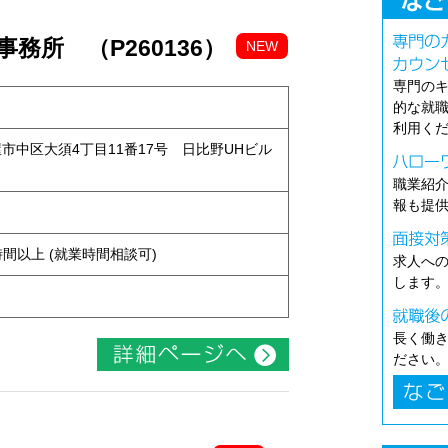
務所 （P260136）
NEW
専門の
的な就
利用く
古屋市中区大須4丁目11番17号 日比野UHビル
職業紹
報も提
ト
ち4時間以上 (就業時間相談可)
求人へ
します
長く働
ださい