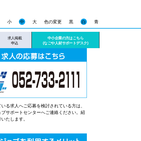
小
中
大
色の変更
黒
白
青
求人掲載
中小企業の方はこちら
申込
(なごや人材サポートデスク)
ている求人へご応募を検討されている方は、
゙ョブサポートセンターへご連絡ください。紹
行いたします。