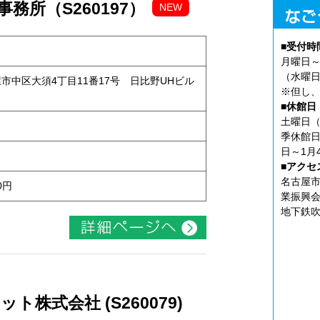
務所（S260197）
NEW
■受付時
月曜日～
（水曜日
古屋市中区大須4丁目11番17号 日比野UHビル
※但し、
■休館日
土曜日（
季休館日
日～1月
■アクセ
名古屋市
0円
業振興会
地下鉄吹
株式会社 (S260079)