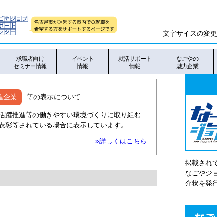
文字サイズの変更
求職者向け
イベント
就活サポート
なごやの
セミナー情報
情報
情報
魅力企業
進企業
等の表示について
活躍推進等の働きやすい環境づくりに取り組む
表彰等されている場合に表示しています。
»詳しくはこちら
掲載され
なごやシ
介状を発