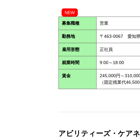
NEW
募集職種
営業
勤務地
〒463-0067 愛知
雇用形態
正社員
就業時間
9:00～18:00
賃金
245,000円～310,00
（固定残業代46,500
アビリティーズ・ケアネット