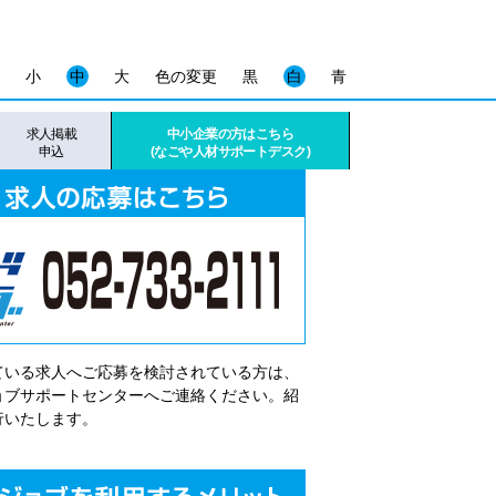
小
中
大
色の変更
黒
白
青
求人掲載
中小企業の方はこちら
申込
(なごや人材サポートデスク)
ている求人へご応募を検討されている方は、
゙ョブサポートセンターへご連絡ください。紹
行いたします。