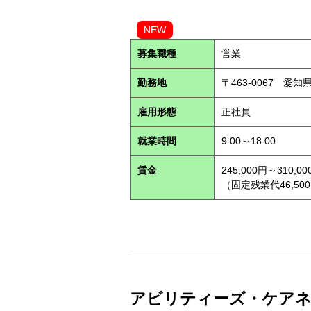
NEW
募集職種
営業
勤務地
〒463-0067 愛知
雇用形態
正社員
就業時間
9:00～18:00
賃金
245,000円～310,00
（固定残業代46,500
アビリティーズ・ケアネット