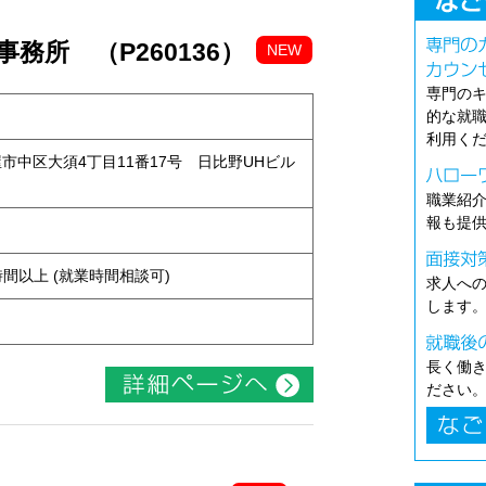
務所 （P260136）
NEW
専門の
的な就
利用く
古屋市中区大須4丁目11番17号 日比野UHビル
職業紹
報も提
ト
ち4時間以上 (就業時間相談可)
求人へ
します
長く働
ださい