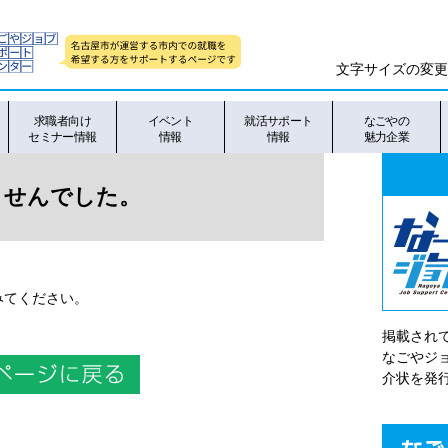
文字サイズの変更
求職者向け
イベント
就活サポート
なごやの
セミナー情報
情報
情報
魅力企業
せんでした。
てください。
掲載され
なごやシ
介状を発