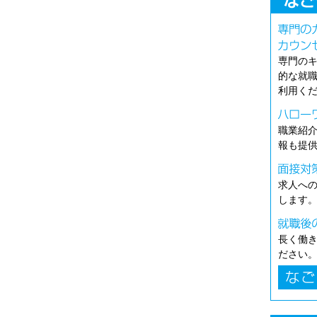
専門の
的な就
利用く
職業紹
報も提
求人へ
します
長く働
ださい