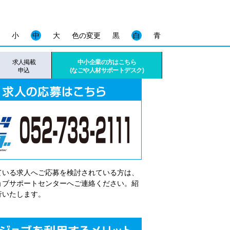
小
中
大
色の変更
黒
白
青
求人掲載
中小企業の方はこちら
申込
(なごや人材サポートデスク)
ている求人へご応募を検討されている方は、
゙ョブサポートセンターへご連絡ください。紹
行いたします。