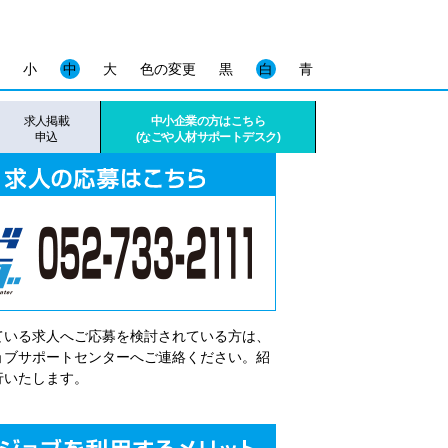
小
中
大
色の変更
黒
白
青
求人掲載
中小企業の方はこちら
申込
(なごや人材サポートデスク)
ている求人へご応募を検討されている方は、
゙ョブサポートセンターへご連絡ください。紹
行いたします。