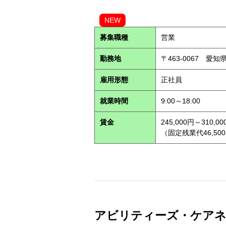
NEW
募集職種
営業
勤務地
〒463-0067 愛知
雇用形態
正社員
就業時間
9:00～18:00
賃金
245,000円～310,00
（固定残業代46,500
アビリティーズ・ケアネット