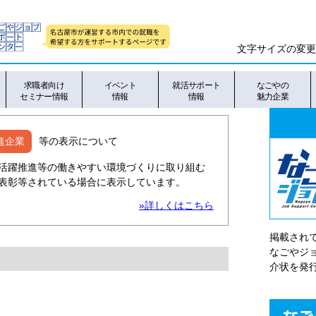
文字サイズの変更
求職者向け
イベント
就活サポート
なごやの
セミナー情報
情報
情報
魅力企業
進企業
等の表示について
活躍推進等の働きやすい環境づくりに取り組む
表彰等されている場合に表示しています。
»詳しくはこちら
掲載され
なごやシ
介状を発