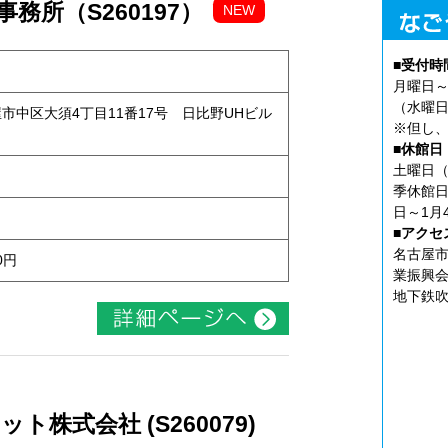
務所（S260197）
NEW
■受付時
月曜日～
（水曜日
古屋市中区大須4丁目11番17号 日比野UHビル
※但し、
■休館日
土曜日（
季休館日
日～1月
■アクセ
名古屋市
0円
業振興会
地下鉄吹
株式会社 (S260079)