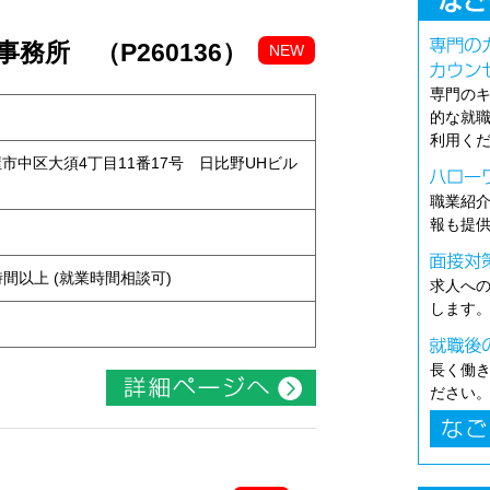
務所 （P260136）
NEW
専門の
的な就
利用く
古屋市中区大須4丁目11番17号 日比野UHビル
職業紹
報も提
ト
ち4時間以上 (就業時間相談可)
求人へ
します
長く働
ださい