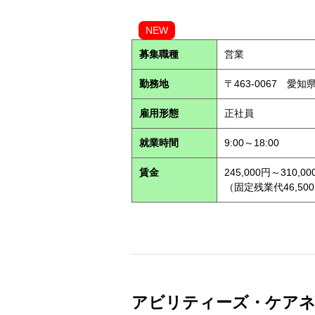
NEW
募集職種
営業
勤務地
〒463-0067 愛知
雇用形態
正社員
就業時間
9:00～18:00
賃金
245,000円～310,00
（固定残業代46,500
アビリティーズ・ケアネット