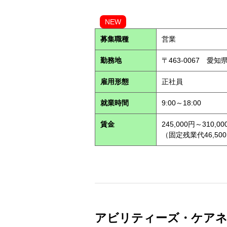
NEW
募集職種
営業
勤務地
〒463-0067 愛知
雇用形態
正社員
就業時間
9:00～18:00
賃金
245,000円～310,00
（固定残業代46,500
アビリティーズ・ケアネット