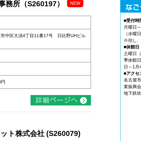
務所（S260197）
NEW
■受付時
月曜日～
（水曜日
古屋市中区大須4丁目11番17号 日比野UHビル
※但し、
■休館日
土曜日（
季休館日
日～1月
■アクセ
名古屋市
0円
業振興会
地下鉄吹
株式会社 (S260079)