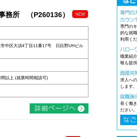
務所 （P260136）
NEW
専門の
的な就
利用く
古屋市中区大須4丁目11番17号 日比野UHビル
職業紹
報も提
ト
ち4時間以上 (就業時間相談可)
求人へ
します
長く働
ださい