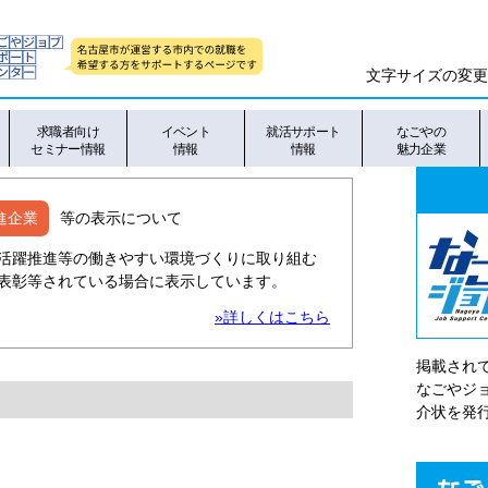
文字サイズの変更
求職者向け
イベント
就活サポート
なごやの
セミナー情報
情報
情報
魅力企業
進企業
等の表示について
活躍推進等の働きやすい環境づくりに取り組む
表彰等されている場合に表示しています。
»詳しくはこちら
掲載され
なごやシ
介状を発