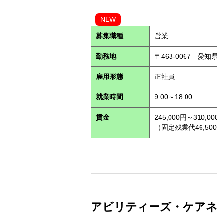
NEW
募集職種
営業
勤務地
〒463-0067 愛知
雇用形態
正社員
就業時間
9:00～18:00
賃金
245,000円～310,00
（固定残業代46,500
アビリティーズ・ケアネット