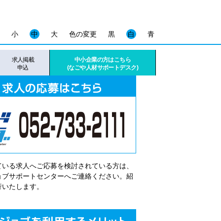
小
中
大
色の変更
黒
白
青
求人掲載
中小企業の方はこちら
申込
(なごや人材サポートデスク)
ている求人へご応募を検討されている方は、
゙ョブサポートセンターへご連絡ください。紹
行いたします。