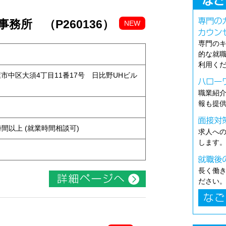
務所 （P260136）
NEW
専門の
的な就
利用く
古屋市中区大須4丁目11番17号 日比野UHビル
職業紹
報も提
ト
ち4時間以上 (就業時間相談可)
求人へ
します
長く働
ださい