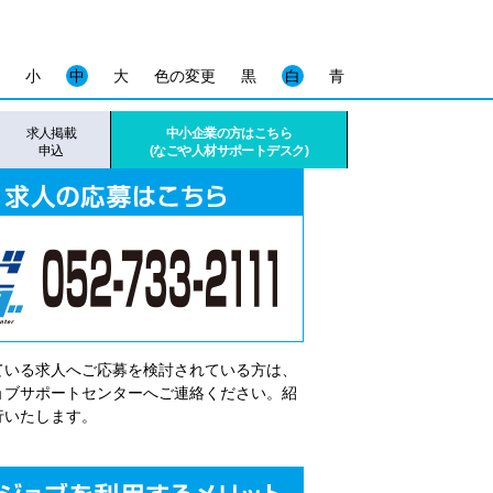
小
中
大
色の変更
黒
白
青
求人掲載
中小企業の方はこちら
申込
(なごや人材サポートデスク)
ている求人へご応募を検討されている方は、
゙ョブサポートセンターへご連絡ください。紹
行いたします。