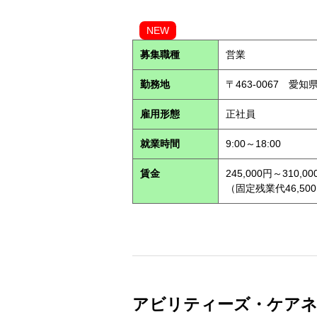
NEW
募集職種
営業
勤務地
〒463-0067 愛知
雇用形態
正社員
就業時間
9:00～18:00
賃金
245,000円～310,00
（固定残業代46,500
アビリティーズ・ケアネット