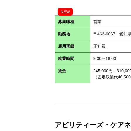
NEW
募集職種
営業
勤務地
〒463-0067 愛知
雇用形態
正社員
就業時間
9:00～18:00
賃金
245,000円～310,00
（固定残業代46,500
アビリティーズ・ケアネット