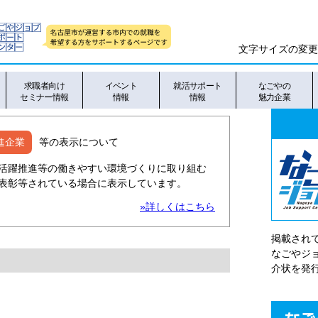
文字サイズの変更
求職者向け
イベント
就活サポート
なごやの
セミナー情報
情報
情報
魅力企業
進企業
等の表示について
活躍推進等の働きやすい環境づくりに取り組む
表彰等されている場合に表示しています。
»詳しくはこちら
掲載され
なごやシ
介状を発