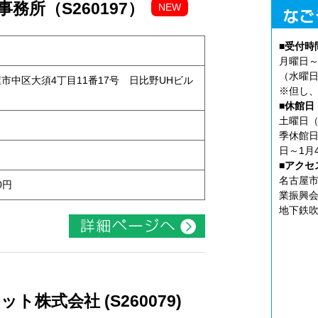
務所（S260197）
NEW
■受付時
月曜日～
（水曜日
古屋市中区大須4丁目11番17号 日比野UHビル
※但し、
■休館日
土曜日（
季休館日
日～1月
■アクセ
名古屋市
0円
業振興会
地下鉄吹
株式会社 (S260079)