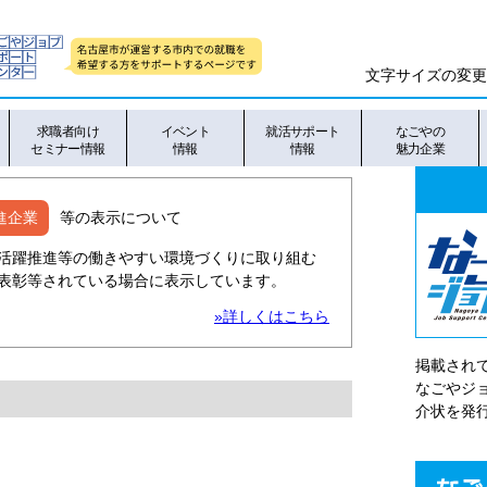
文字サイズの変更
求職者向け
イベント
就活サポート
なごやの
セミナー情報
情報
情報
魅力企業
進企業
等の表示について
活躍推進等の働きやすい環境づくりに取り組む
表彰等されている場合に表示しています。
»詳しくはこちら
掲載され
なごやシ
介状を発