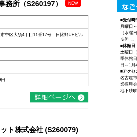
務所（S260197）
NEW
■受付時
月曜日～
（水曜日
古屋市中区大須4丁目11番17号 日比野UHビル
※但し、
■休館日
土曜日（
季休館日
日～1月
■アクセ
名古屋市
0円
業振興会
地下鉄吹
株式会社 (S260079)