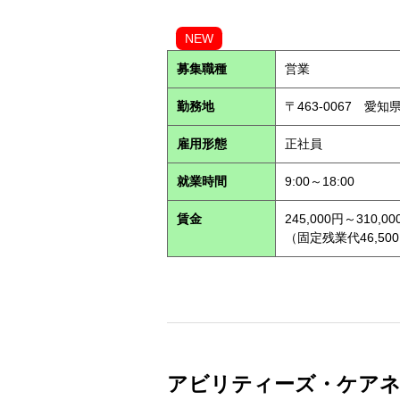
NEW
募集職種
営業
勤務地
〒463-0067 愛知
雇用形態
正社員
就業時間
9:00～18:00
賃金
245,000円～310,00
（固定残業代46,500
アビリティーズ・ケアネット