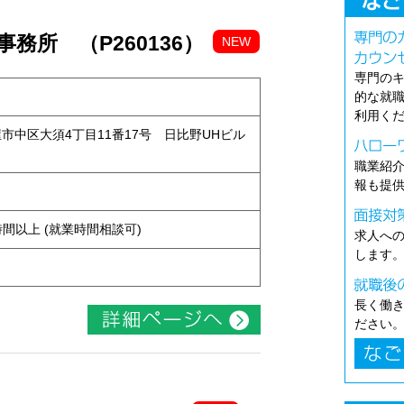
務所 （P260136）
NEW
専門の
的な就
利用く
古屋市中区大須4丁目11番17号 日比野UHビル
職業紹
報も提
ト
ち4時間以上 (就業時間相談可)
求人へ
します
長く働
ださい