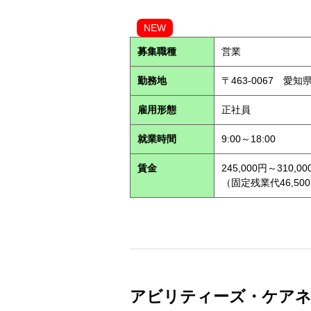
NEW
募集職種
営業
勤務地
〒463-0067 愛知
雇用形態
正社員
就業時間
9:00～18:00
賃金
245,000円～310,00
（固定残業代46,500
アビリティーズ・ケアネット