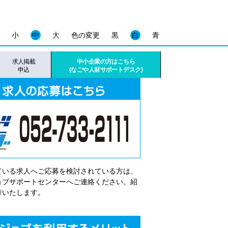
小
中
大
色の変更
黒
白
青
求人掲載
中小企業の方はこちら
申込
(なごや人材サポートデスク)
ている求人へご応募を検討されている方は、
゙ョブサポートセンターへご連絡ください。紹
行いたします。