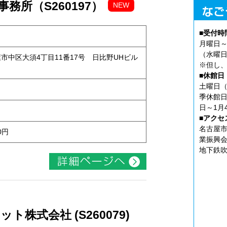
務所（S260197）
NEW
■受付時
月曜日～
（水曜日
古屋市中区大須4丁目11番17号 日比野UHビル
※但し、
■休館日
土曜日（
季休館日
日～1月
■アクセ
名古屋市
0円
業振興会
地下鉄吹
株式会社 (S260079)