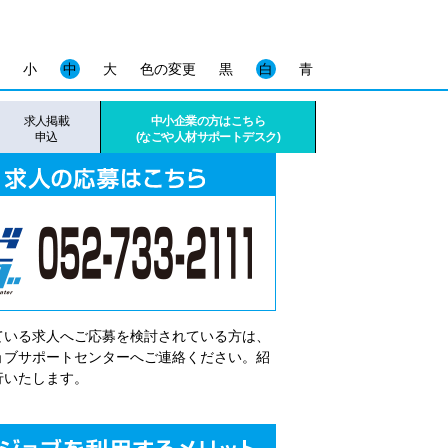
小
中
大
色の変更
黒
白
青
求人掲載
中小企業の方はこちら
申込
(なごや人材サポートデスク)
ている求人へご応募を検討されている方は、
゙ョブサポートセンターへご連絡ください。紹
行いたします。