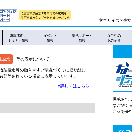
文字サイズの変更
求職者向け
イベント
就活サポート
なごやの
セミナー情報
情報
情報
魅力企業
進企業
等の表示について
活躍推進等の働きやすい環境づくりに取り組む
表彰等されている場合に表示しています。
»詳しくはこちら
掲載され
なごやシ
介状を発