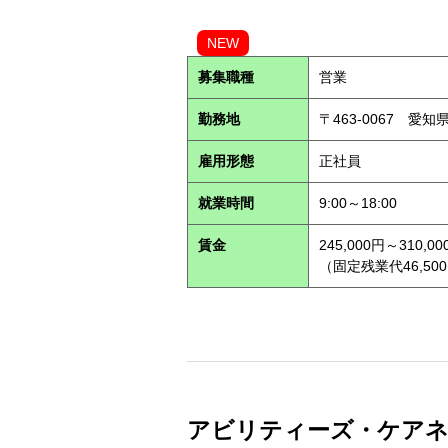
NEW
募集職種
営業
勤務地
〒463-0067 愛知
雇用形態
正社員
就業時間
9:00～18:00
賃金
245,000円～310,00
（固定残業代46,500
アビリティーズ・ケアネット