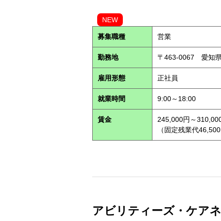
NEW
募集職種
営業
勤務地
〒463-0067 愛知
雇用形態
正社員
就業時間
9:00～18:00
賃金
245,000円～310,00
（固定残業代46,500
アビリティーズ・ケアネット