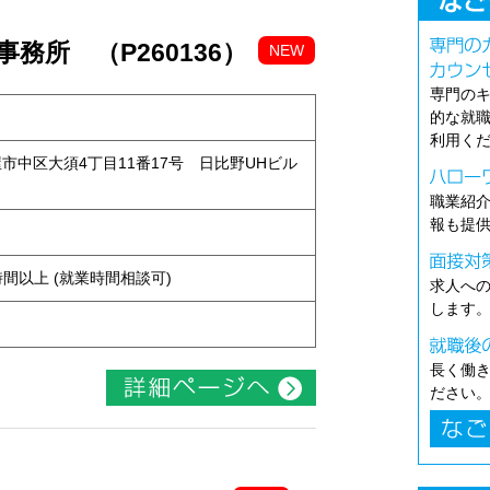
務所 （P260136）
NEW
専門の
的な就
利用く
古屋市中区大須4丁目11番17号 日比野UHビル
職業紹
報も提
ト
ち4時間以上 (就業時間相談可)
求人へ
します
長く働
ださい