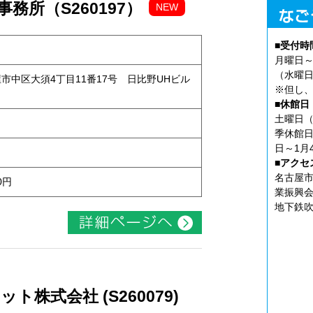
務所（S260197）
NEW
■受付時
月曜日～
（水曜日
古屋市中区大須4丁目11番17号 日比野UHビル
※但し、
■休館日
土曜日（
季休館日
日～1月
■アクセ
名古屋市
0円
業振興会
地下鉄吹
株式会社 (S260079)