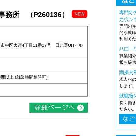
務所 （P260136）
NEW
専門の
的な就
利用く
古屋市中区大須4丁目11番17号 日比野UHビル
職業紹
報も提
ト
ち4時間以上 (就業時間相談可)
求人へ
します
長く働
ださい