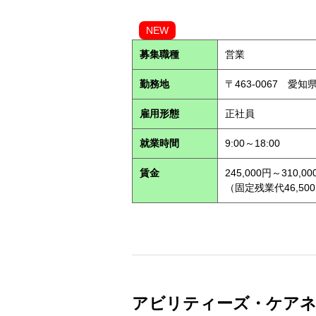
NEW
募集職種
営業
勤務地
〒463-0067 愛知
雇用形態
正社員
就業時間
9:00～18:00
賃金
245,000円～310,00
（固定残業代46,500
アビリティーズ・ケアネット