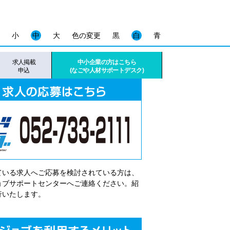
小
中
大
色の変更
黒
白
青
求人掲載
中小企業の方はこちら
申込
(なごや人材サポートデスク)
ている求人へご応募を検討されている方は、
゙ョブサポートセンターへご連絡ください。紹
行いたします。