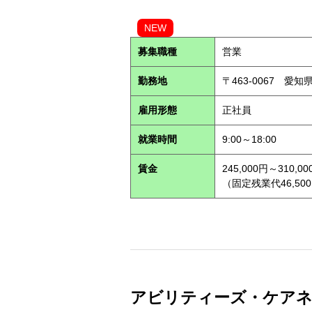
NEW
募集職種
営業
勤務地
〒463-0067 愛知
雇用形態
正社員
就業時間
9:00～18:00
賃金
245,000円～310,00
（固定残業代46,500
アビリティーズ・ケアネット