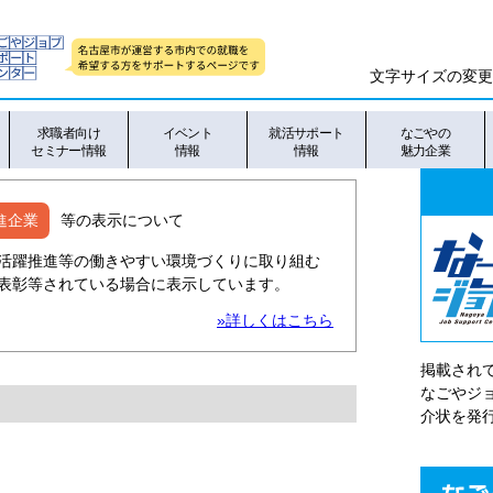
文字サイズの変更
求職者向け
イベント
就活サポート
なごやの
セミナー情報
情報
情報
魅力企業
進企業
等の表示について
活躍推進等の働きやすい環境づくりに取り組む
表彰等されている場合に表示しています。
»詳しくはこちら
掲載され
なごやシ
介状を発