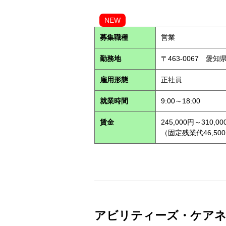
NEW
募集職種
営業
勤務地
〒463-0067 愛知
雇用形態
正社員
就業時間
9:00～18:00
賃金
245,000円～310,00
（固定残業代46,500
アビリティーズ・ケアネット