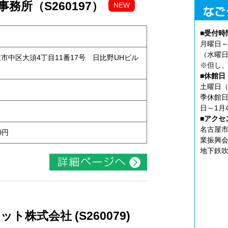
務所（S260197）
NEW
■受付時
月曜日～
（水曜日
古屋市中区大須4丁目11番17号 日比野UHビル
※但し、
■休館日
土曜日（
季休館日
日～1月
■アクセ
名古屋市
0円
業振興会
地下鉄吹
株式会社 (S260079)