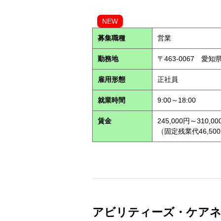
NEW
募集職種
営業
勤務地
〒463-0067 愛知
雇用形態
正社員
就業時間
9:00～18:00
賃金
245,000円～310,00
（固定残業代46,500
アビリティーズ・ケアネット