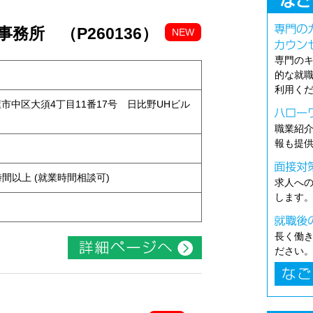
務所 （P260136）
NEW
専門の
的な就
利用く
古屋市中区大須4丁目11番17号 日比野UHビル
職業紹
報も提
ト
ち4時間以上 (就業時間相談可)
求人へ
します
長く働
ださい