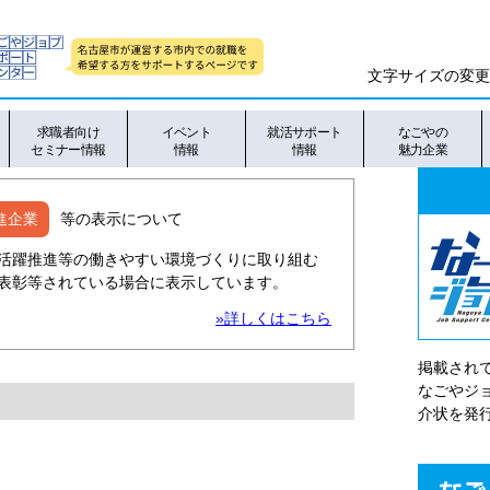
文字サイズの変更
求職者向け
イベント
就活サポート
なごやの
セミナー情報
情報
情報
魅力企業
進企業
等の表示について
活躍推進等の働きやすい環境づくりに取り組む
表彰等されている場合に表示しています。
»詳しくはこちら
掲載され
なごやシ
介状を発