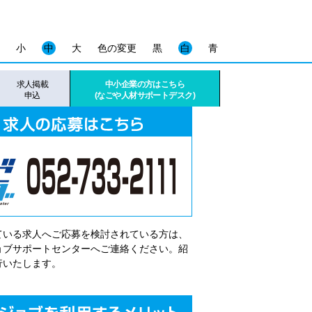
小
中
大
色の変更
黒
白
青
求人掲載
中小企業の方はこちら
申込
(なごや人材サポートデスク)
ている求人へご応募を検討されている方は、
゙ョブサポートセンターへご連絡ください。紹
行いたします。