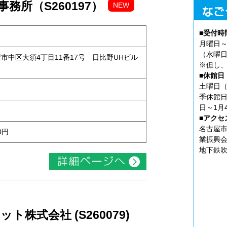
務所（S260197）
NEW
■受付時
月曜日～
（水曜日
古屋市中区大須4丁目11番17号 日比野UHビル
※但し、
■休館日
土曜日（
季休館日
日～1月
■アクセ
名古屋市
0円
業振興会
地下鉄吹
株式会社 (S260079)