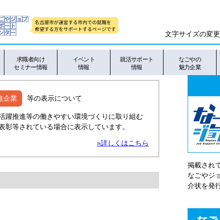
文字サイズの変更
求職者向け
イベント
就活サポート
なごやの
セミナー情報
情報
情報
魅力企業
進企業
等の表示について
活躍推進等の働きやすい環境づくりに取り組む
表彰等されている場合に表示しています。
»詳しくはこちら
掲載され
なごやシ
介状を発