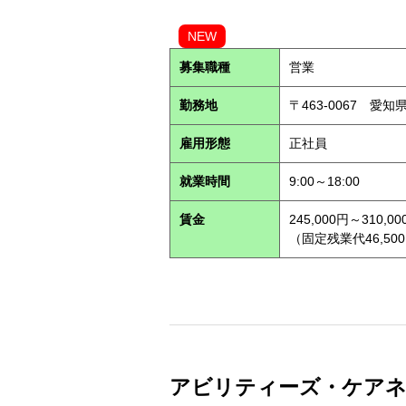
NEW
募集職種
営業
勤務地
〒463-0067 愛知
雇用形態
正社員
就業時間
9:00～18:00
賃金
245,000円～310,00
（固定残業代46,500
アビリティーズ・ケアネット