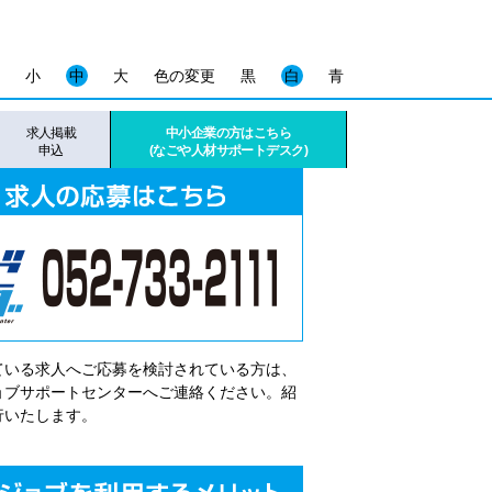
小
中
大
色の変更
黒
白
青
求人掲載
中小企業の方はこちら
申込
(なごや人材サポートデスク)
ている求人へご応募を検討されている方は、
゙ョブサポートセンターへご連絡ください。紹
行いたします。