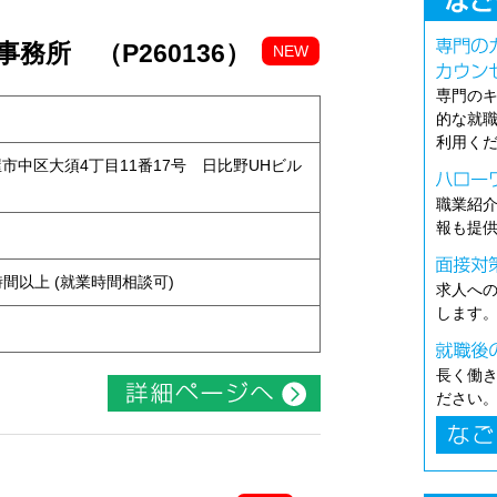
務所 （P260136）
NEW
専門の
的な就
利用く
古屋市中区大須4丁目11番17号 日比野UHビル
職業紹
報も提
ト
ち4時間以上 (就業時間相談可)
求人へ
します
長く働
ださい