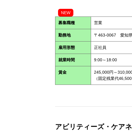
NEW
募集職種
営業
勤務地
〒463-0067 愛知
雇用形態
正社員
就業時間
9:00～18:00
賃金
245,000円～310,00
（固定残業代46,500
アビリティーズ・ケアネット