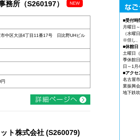
務所（S260197）
NEW
■受付時
月曜日～
（水曜日
古屋市中区大須4丁目11番17号 日比野UHビル
※但し、
■休館日
土曜日（
季休館日
日～1月
■アクセ
名古屋市
0円
業振興会
地下鉄吹
株式会社 (S260079)