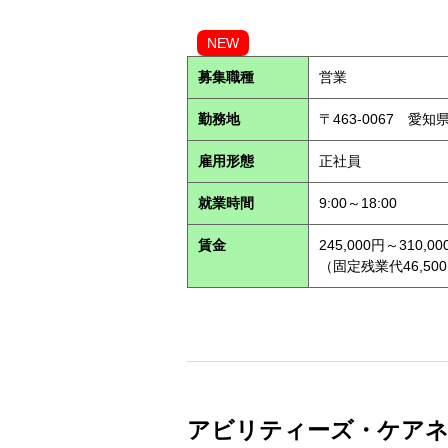
NEW
募集職種
営業
勤務地
〒463-0067 愛知
雇用形態
正社員
就業時間
9:00～18:00
賃金
245,000円～310,00
（固定残業代46,500
アビリティーズ・ケアネット