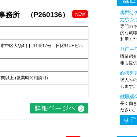
務所 （P260136）
NEW
専門の
的な就
利用く
古屋市中区大須4丁目11番17号 日比野UHビル
職業紹
報も提
ト
ち4時間以上 (就業時間相談可)
求人へ
します
長く働
ださい