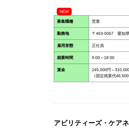
NEW
募集職種
営業
勤務地
〒463-0067 愛知
雇用形態
正社員
就業時間
9:00～18:00
賃金
245,000円～310,00
（固定残業代46,500
アビリティーズ・ケアネット