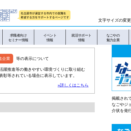
文字サイズの変更
求職者向け
イベント
就活サポート
なごやの
セミナー情報
情報
情報
魅力企業
進企業
等の表示について
活躍推進等の働きやすい環境づくりに取り組む
表彰等されている場合に表示しています。
»詳しくはこちら
掲載され
なごやシ
介状を発