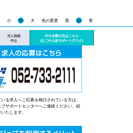
小
中
大
色の変更
黒
白
青
求人掲載
中小企業の方はこちら
申込
(なごや人材サポートデスク)
ている求人へご応募を検討されている方は、
゙ョブサポートセンターへご連絡ください。紹
行いたします。