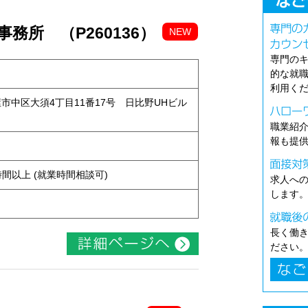
務所 （P260136）
NEW
専門の
的な就
利用く
古屋市中区大須4丁目11番17号 日比野UHビル
職業紹
報も提
ト
ち4時間以上 (就業時間相談可)
求人へ
します
長く働
ださい