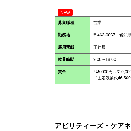
NEW
募集職種
営業
勤務地
〒463-0067 愛知
雇用形態
正社員
就業時間
9:00～18:00
賃金
245,000円～310,00
（固定残業代46,500
アビリティーズ・ケアネット