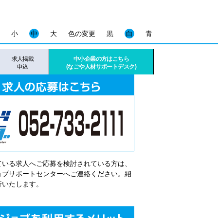
小
中
大
色の変更
黒
白
青
求人掲載
中小企業の方はこちら
申込
(なごや人材サポートデスク)
ている求人へご応募を検討されている方は、
゙ョブサポートセンターへご連絡ください。紹
行いたします。