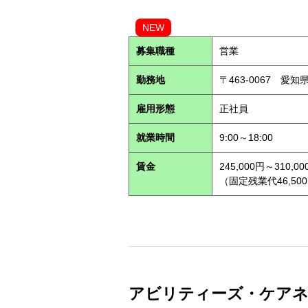
NEW
募集職種
営業
勤務地
〒463-0067 愛知
雇用形態
正社員
就業時間
9:00～18:00
賃金
245,000円～310,00
（固定残業代46,500
アビリティーズ・ケアネット