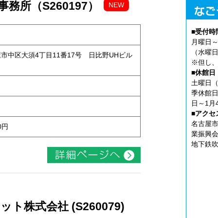
務所（S260197）
NEW
■受付時
月曜日～
（水曜日
古屋市中区大須4丁目11番17号 日比野UHビル
※但し、
■休館日
土曜日（
季休館日
日～1月
■アクセ
名古屋市
0円
業振興会
地下鉄吹
株式会社 (S260079)