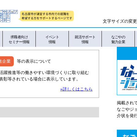
文字サイズの変更
求職者向け
イベント
就活サポート
なごやの
セミナー情報
情報
情報
魅力企業
進企業
等の表示について
活躍推進等の働きやすい環境づくりに取り組む
表彰等されている場合に表示しています。
»詳しくはこちら
掲載され
なごやシ
介状を発